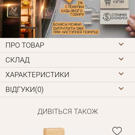
ПРО ТОВАР
Особисті дані
СКЛАД
ХАРАКТЕРИСТИКИ
ВІДГУКИ(0)
ДИВІТЬСЯ ТАКОЖ
Забули пароль?
Вам на пошту буде відправлено лист з посиланням для