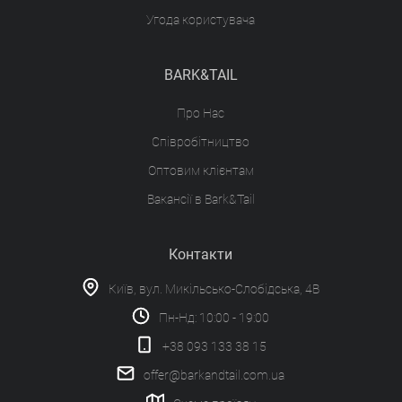
Угода користувача
BARK&TAIL
Про Нас
Співробітництво
Оптовим клієнтам
Вакансії в Bark&Tail
Контакти
Київ, вул. Микільсько-Слобідська, 4В
Пн-Нд: 10:00 - 19:00
+38 093 133 38 15
offer@barkandtail.com.ua