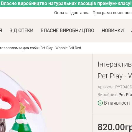
Власне виробництво натуральних ласощів преміум-класу!
Оплата і доставка
Програма лояльнос
Я
ВІД СПЕКИ
ВЛАСНЕ ВИРОБНИЦТВО
НОВИНКИ
головоломка для собак Pet Play - Wobble Ball Red
Інтеракти
Pet Play - 
Артикул: PY7040
Виробник:
Pet Pla
В наявності
820.00г