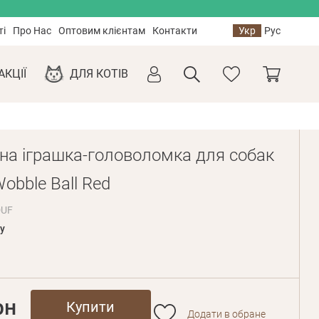
ті
Про Нас
Оптовим клієнтам
Контакти
Укр
Рус
АКЦІЇ
ДЛЯ КОТІВ
вна іграшка-головоломка для собак
Wobble Ball Red
DUF
y
рн
Купити
Додати в обране