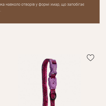
ка навколо отворів у формі хмар, що запобігає
Зареєструватися
.