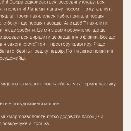
йн! Сфера відкривається, всередину кладуться
, і полетіли! Лапами, лапами, носом – із кута в кут.
яшка. Трохи нахилилася набік, і випала порція
ого боку - ще порція ласощів. Але щоб її нахилити,
, як це зробити. Це ми з вами розуміємо, що до
м доведеться вирішити це завдання з фізики. Все що
для захоплюючої гри – простору квартиру. Якщо
багато, беріть іграшку надвір. Потім легко помити її
посудомийці.
Пароль
 міцного та міцного полікарбонату та термопластику
Пароль
ти в посудомийній машині.
дження
Повторіть
рмі хмар дозволяють легко додавати ласощі чи
пароль
е розкручуючи іграшку.