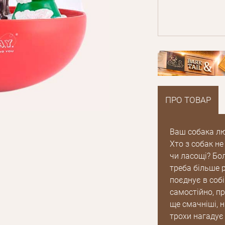
ПРО ТОВАР
Ваш собака люб
Хто з собак не
чи ласощі? Бо
треба більше 
поєднує в собі
самостійно, пр
ще смачніші, н
трохи нагадує 