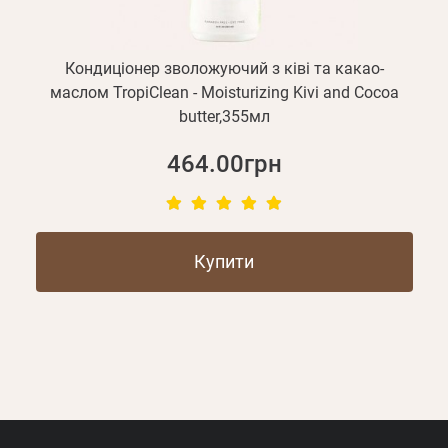
Кондиціонер зволожуючий з ківі та какао-
маслом TropiClean - Moisturizing Kivi and Cocoa
butter,355мл
464.00грн
Купити