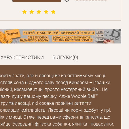
ХАРАКТЕРИСТИКИ
ВІДГУКИ(0)
ить грати, але й ласощі не на останньому місці.
 стояв хоча б одного разу перед вибором – іграшки
лісний, несамовитий, просто нестерпний вибір… Не
рвати душу вашому песику. Адже Wobble Ball™
 гру та ласощі, які собака повинен витягти
оявивши кмітливість. Ласощі чи корм, здобуті у грі,
іж у мисці. Отже, перед вами сферична капсула, що
яйце. Усередині фігурка собачки, ялинка і подарунки.