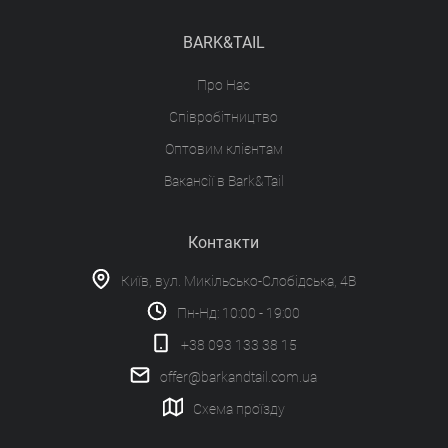
BARK&TAIL
Про Нас
Співробітництво
Оптовим клієнтам
Вакансії в Bark&Tail
Контакти
Київ, вул. Микільсько-Слобідська, 4В
Пн-Нд: 10:00 - 19:00
+38 093 133 38 15
offer@barkandtail.com.ua
Схема проїзду