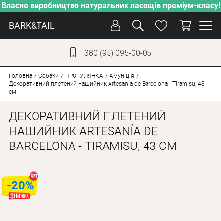
Власне виробництво натуральних ласощів преміум-класу!
BARK&TAIL
+380 (95) 095-00-05
УКР
РУС
Головна
Собаки
ПРОГУЛЯНКА
Амуніція
Декоративний плетений нашийник Artesanía de Barcelona - Tiramisu, 43
см
ДОГЛЯД
ДЕКОРАТИВНИЙ ПЛЕТЕНИЙ
ПІКЛУВАННЯ
НАШИЙНИК ARTESANÍA DE
ВІД СПЕКИ
BARCELONA - TIRAMISU, 43 СМ
ВЛАСНЕ ВИРОБНИЦТВО
НОВИНКИ
-20%
АКЦІЇ
ДЛЯ КОТІВ