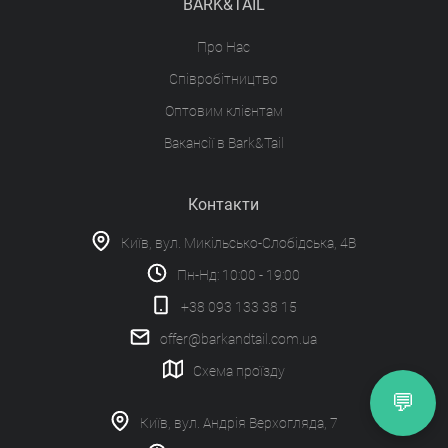
BARK&TAIL
Про Нас
Співробітництво
Оптовим клієнтам
Вакансії в Bark&Tail
Контакти
Київ, вул. Микільсько-Слобідська, 4В
Пн-Нд: 10:00 - 19:00
+38 093 133 38 15
offer@barkandtail.com.ua
Схема проїзду
💬
Київ, вул. Андрія Верхогляда, 7