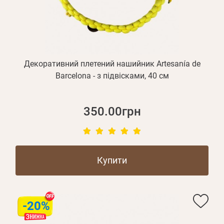
Оплата і доставка
Програма лояльності
Про Нас
Оптовим клієнтам
Декоративний плетений нашийник Artesanía de
Контакти
Barcelona - з підвісками, 40 см
+380 (95) 095-00-05
350.00грн
Купити
-20%