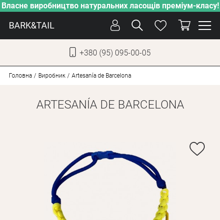
Власне виробництво натуральних ласощів преміум-класу!
BARK&TAIL
+380 (95) 095-00-05
УКР
РУС
Головна
Виробник
Artesanía de Barcelona
ARTESANÍA DE BARCELONA
СОБАКИ
КОТИ
ВІД СПЕКИ
ВЛАСНЕ ВИРОБНИЦТВО
НОВИНКИ
АКЦІЇ
БЛОГ