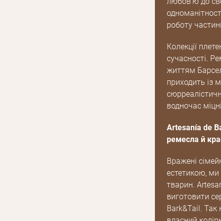
любов’ю до св
одноманітності
роботу частин
Колекції плете
сучасності. Р
життям Барсел
приходить із мі
сюрреалістичні
водночас міцн
Artesanía de B
ремесла й кра
Вражені сімей
естетикою, ми
тварин. Artesa
виготовити се
Bark&Tail. Так
власний колірн