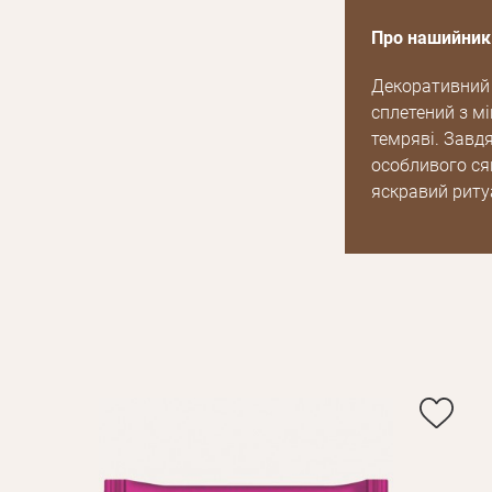
Про нашийник 
Декоративний 
сплетений з мі
темряві. Завд
особливого ся
яскравий риту