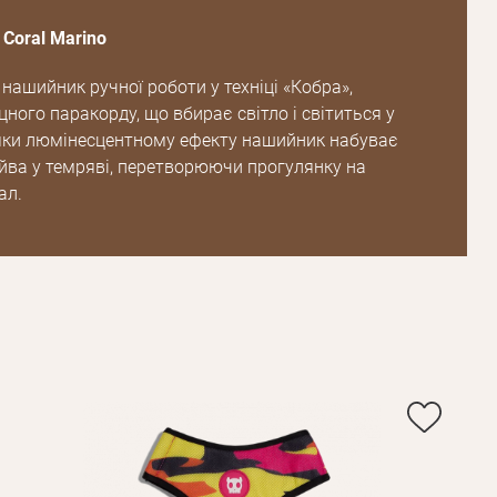
Coral Marino
нашийник ручної роботи у техніці «Кобра»,
цного паракорду, що вбирає світло і світиться у
яки люмінесцентному ефекту нашийник набуває
йва у темряві, перетворюючи прогулянку на
ал.