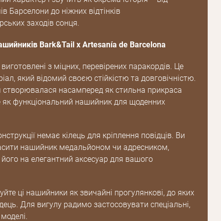
в Барселони до ніжних відтінків
ських заходів сонця.
шийників Bark&Tail x Artesanía de Barcelona
Пароль
виготовлені з міцних, перевірених паракордів. Це
іал, який відомий своєю стійкістю та довговічністю.
Пароль
я створювалася насамперед як стильна прикраса
дження
не як функціональний нашийник для щоденних
Повторіть
пароль
нструкції немає кілець для кріплення повідців. Ви
асити нашийник медальйоном чи адресником,
його на елегантний аксесуар для вашого
Зареєструватися
йте ці нашийники як звичайні прогулянкові, до яких
дець. Для вигулу радимо застосовувати спеціальні,
 моделі.