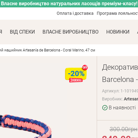
Власне виробництво натуральних ласощів преміум-класу!
Оплата і доставка
Програма лояльнос
Я
ВІД СПЕКИ
ВЛАСНЕ ВИРОБНИЦТВО
НОВИНКИ
 нашийник Artesanía de Barcelona - Coral Marino, 47 см
Декоратив
-20%
Barcelona -
Артикул: 1-10194
Виробник:
Artesa
В наявності
300.00грн