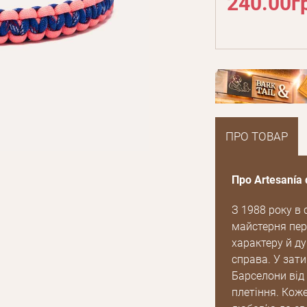
240.00г
ПРО ТОВАР
Про Artesanía 
З 1988 року в
майстерня пере
характеру й ду
справа. У зат
Барселони від
плетіння. Коже