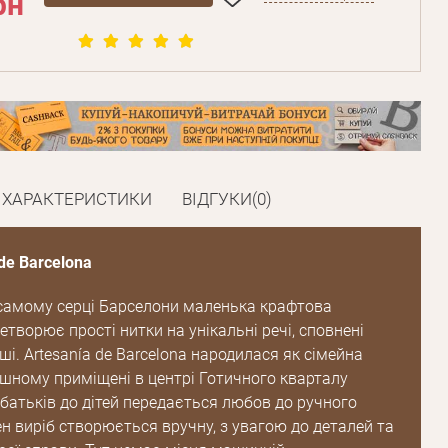
рн
ХАРАКТЕРИСТИКИ
ВІДГУКИ(0)
de Barcelona
 самому серці Барселони маленька крафтова
творює прості нитки на унікальні речі, сповнені
ші. Artesanía de Barcelona народилася як сімейна
ишному приміщені в центрі Готичного кварталу
 батьків до дітей передається любов до ручного
н виріб створюється вручну, з увагою до деталей та