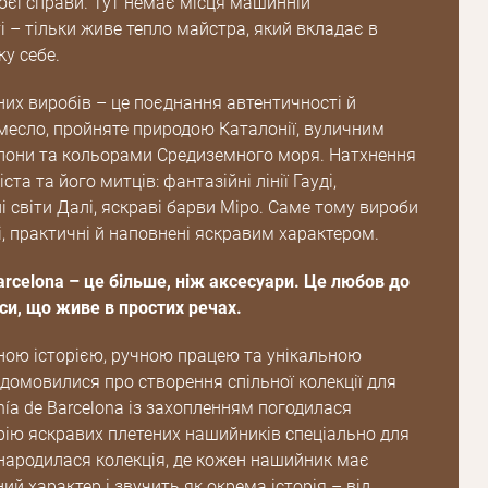
оєї справи. Тут немає місця машинній
 – тільки живе тепло майстра, який вкладає в
ку себе.
них виробів – це поєднання автентичності й
емесло, пройняте природою Каталонії, вуличним
они та кольорами Средиземного моря. Натхнення
ста та його митців: фантазійні лінії Гауді,
 світи Далі, яскраві барви Міро. Саме тому вироби
і, практичні й наповнені яскравим характером.
arcelona – це більше, ніж аксесуари. Це любов до
си, що живе в простих речах.
ною історією, ручною працею та унікальною
 домовилися про створення спільної колекції для
nía de Barcelona із захопленням погодилася
рію яскравих плетених нашийників спеціально для
 народилася колекція, де кожен нашийник має
ий характер і звучить як окрема історія – від