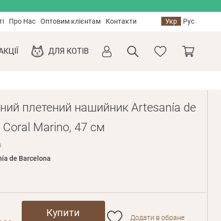
ті
Про Нас
Оптовим клієнтам
Контакти
Укр
Рус
АКЦІЇ
ДЛЯ КОТІВ
ний плетений нашийник Artesanía de
 Coral Marino, 47 см
9
nía de Barcelona
Купити
Додати в обране