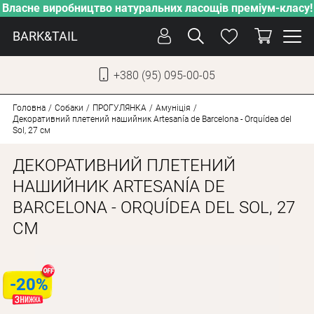
Власне виробництво натуральних ласощів преміум-класу!
BARK&TAIL
+380 (95) 095-00-05
УКР
РУС
Головна
Собаки
ПРОГУЛЯНКА
Амуніція
Декоративний плетений нашийник Artesanía de Barcelona - Orquídea del
Sol, 27 см
ДОГЛЯД
ДЕКОРАТИВНИЙ ПЛЕТЕНИЙ
ПІКЛУВАННЯ
НАШИЙНИК ARTESANÍA DE
ВІД СПЕКИ
BARCELONA - ORQUÍDEA DEL SOL, 27
ВЛАСНЕ ВИРОБНИЦТВО
СМ
НОВИНКИ
АКЦІЇ
-20%
ДЛЯ КОТІВ