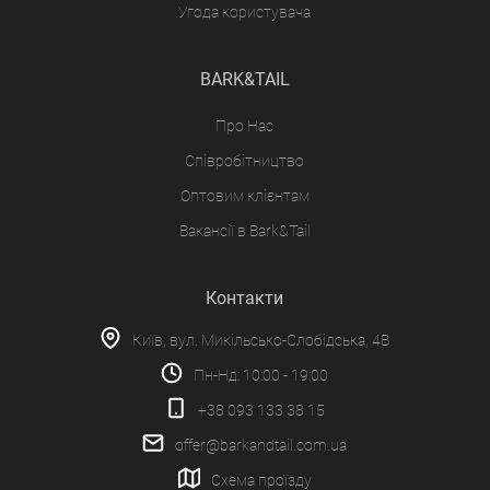
Угода користувача
BARK&TAIL
Про Нас
Співробітництво
Оптовим клієнтам
Вакансії в Bark&Tail
Контакти
Київ, вул. Микільсько-Слобідська, 4В
Пн-Нд: 10:00 - 19:00
+38 093 133 38 15
offer@barkandtail.com.ua
Схема проїзду