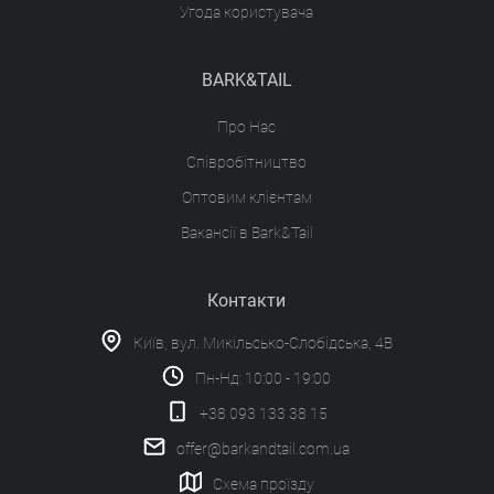
Угода користувача
BARK&TAIL
Про Нас
Співробітництво
Оптовим клієнтам
Вакансії в Bark&Tail
Контакти
Київ, вул. Микільсько-Слобідська, 4В
Пн-Нд: 10:00 - 19:00
+38 093 133 38 15
offer@barkandtail.com.ua
Схема проїзду