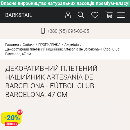
Власне виробництво натуральних ласощів преміум-класу!
BARK&TAIL
+380 (95) 095-00-05
УКР
РУС
Головна
Собаки
ПРОГУЛЯНКА
Амуніція
Декоративний плетений нашийник Artesanía de Barcelona - Fútbol Club
Barcelona, 47 см
ДОГЛЯД
ДЕКОРАТИВНИЙ ПЛЕТЕНИЙ
ПІКЛУВАННЯ
НАШИЙНИК ARTESANÍA DE
ВІД СПЕКИ
BARCELONA - FÚTBOL CLUB
ВЛАСНЕ ВИРОБНИЦТВО
BARCELONA, 47 СМ
НОВИНКИ
АКЦІЇ
-20%
ДЛЯ КОТІВ