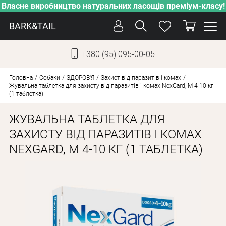
Власне виробництво натуральних ласощів преміум-класу!
BARK&TAIL
+380 (95) 095-00-05
УКР
РУС
Головна
Собаки
ЗДОРОВ'Я
Захист від паразитів і комах
Жувальна таблетка для захисту від паразитів і комах NexGard, M 4-10 кг
(1 таблетка)
ДОГЛЯД
ЖУВАЛЬНА ТАБЛЕТКА ДЛЯ
ПІКЛУВАННЯ
ЗАХИСТУ ВІД ПАРАЗИТІВ І КОМАХ
ВІД СПЕКИ
NEXGARD, M 4-10 КГ (1 ТАБЛЕТКА)
ВЛАСНЕ ВИРОБНИЦТВО
НОВИНКИ
АКЦІЇ
ДЛЯ КОТІВ