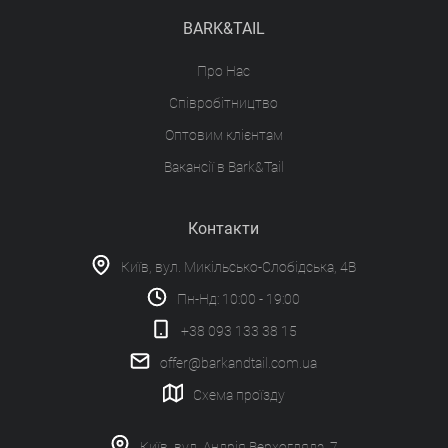
BARK&TAIL
Про Нас
Співробітництво
Оптовим клієнтам
Вакансії в Bark&Tail
Контакти
Київ, вул. Микільсько-Слобідська, 4В
Пн-Нд: 10:00 - 19:00
+38 093 133 38 15
offer@barkandtail.com.ua
Схема проїзду
Київ, вул. Андрія Верхогляда, 7