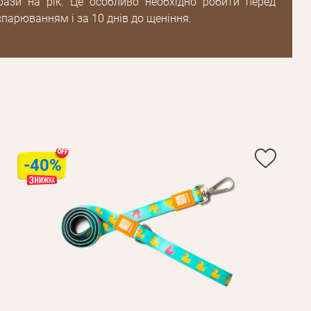
рази на рік. Це особливо необхідно робити перед
парюванням і за 10 днів до щеніння.
Пароль
Пароль
дження
Повторіть
пароль
-40%
Зареєструватися