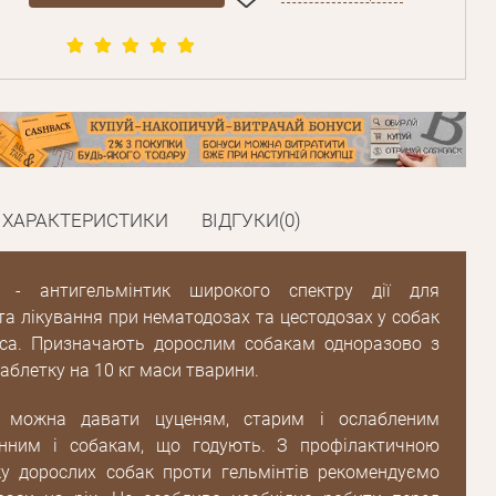
ХАРАКТЕРИСТИКИ
ВІДГУКИ(0)
с - антигельмінтик широкого спектру дії для
та лікування при нематодозах та цестодозах у собак
яса. Призначають дорослим собакам одноразово з
аблетку на 10 кг маси тварини.
с можна давати цуценям, старим і ослабленим
нним і собакам, що годують. З профілактичною
у дорослих собак проти гельмінтів рекомендуємо