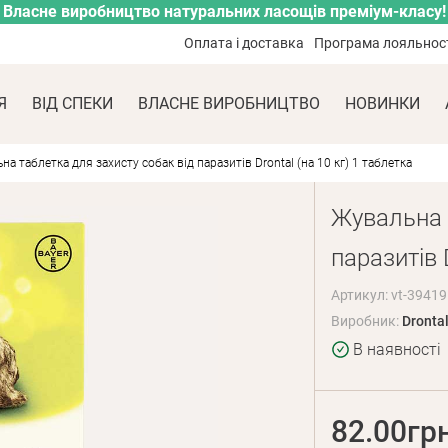
Власне виробництво натуральних ласощів преміум-класу!
Оплата і доставка
Програма лояльнос
Я
ВІД СПЕКИ
ВЛАСНЕ ВИРОБНИЦТВО
НОВИНКИ
а таблетка для захисту собак від паразитів Drontal (на 10 кг) 1 таблетка
Жувальна 
паразитів 
Артикул: vt-39419
Виробник:
Dronta
В наявності
82.00гр