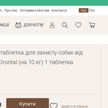
ті
Про Нас
Оптовим клієнтам
Контакти
Укр
Рус
АКЦІЇ
ДЛЯ КОТІВ
таблетка для захисту собак від
Drontal (на 10 кг) 1 таблетка
l
н
Купити
Додати в обране