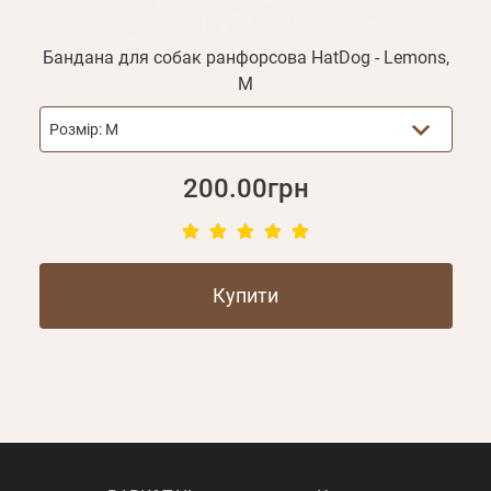
Бандана для собак ранфорсова HatDog - Lemons,
M
Розмір:
M
200.00грн
Купити