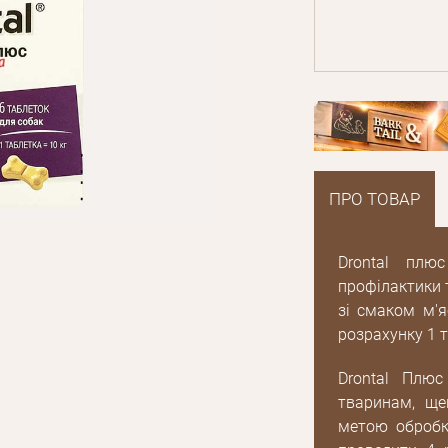
ПРО ТОВАР
Drontal плю
профілактики 
зі смаком м'
розрахунку 1 т
Drontal Плю
тваринам, ще
E mail
метою обробк