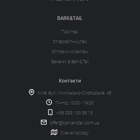
BARK&TAIL
Про Нас
Співробітництво
Оптовим клієнтам
Вакансії в Bark&Tail
Контакти
Київ, вул. Микільсько-Слобідська, 4В
Пн-Нд: 10:00 - 19:00
+38 093 133 38 15
offer@barkandtail.com.ua
Схема проїзду