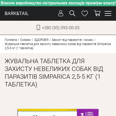
Власне виробництво натуральних ласощів преміум-класу!
BARK&TAIL
+380 (95) 095-00-05
УКР
РУС
Головна
Собаки
ЗДОРОВ'Я
Захист від паразитів і комах
Жувальна таблетка для захисту невеликих собак від паразитів Simparica
2,5-5 кг (1 таблетка)
ДОГЛЯД
ЖУВАЛЬНА ТАБЛЕТКА ДЛЯ
ПІКЛУВАННЯ
ЗАХИСТУ НЕВЕЛИКИХ СОБАК ВІД
ВІД СПЕКИ
ПАРАЗИТІВ SIMPARICA 2,5-5 КГ (1
ВЛАСНЕ ВИРОБНИЦТВО
ТАБЛЕТКА)
НОВИНКИ
АКЦІЇ
ДЛЯ КОТІВ