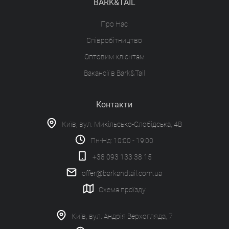
BARK&TAIL
Про Нас
Співробітництво
Оптовим клієнтам
Вакансії в Bark&Tail
Контакти
Київ, вул. Микільсько-Слобідська, 4В
Пн-Нд: 10:00 - 19:00
+38 093 133 38 15
offer@barkandtail.com.ua
Схема проїзду
Київ, вул. Андрія Верхогляда, 7