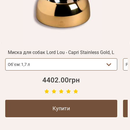
Не прийшов лист?
Повторити відправку
Реєстрація
Відправити
Пароль
Згадали пароль?
або з допомогою
Миска для собак Lord Lou - Capri Stainless Gold, L
Об`єм:
1,7 л
Ро
Зареєструватися
4402.00грн
Купити