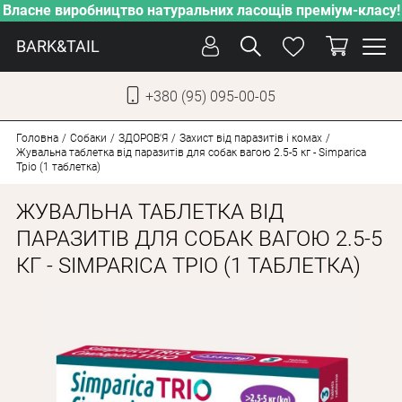
Власне виробництво натуральних ласощів преміум-класу!
BARK&TAIL
+380 (95) 095-00-05
УКР
РУС
Головна
Собаки
ЗДОРОВ'Я
Захист від паразитів і комах
Жувальна таблетка від паразитів для собак вагою 2.5-5 кг - Simparica
Тріо (1 таблетка)
ДОГЛЯД
ЖУВАЛЬНА ТАБЛЕТКА ВІД
ПІКЛУВАННЯ
ПАРАЗИТІВ ДЛЯ СОБАК ВАГОЮ 2.5-5
ВІД СПЕКИ
КГ - SIMPARICA ТРІО (1 ТАБЛЕТКА)
ВЛАСНЕ ВИРОБНИЦТВО
НОВИНКИ
АКЦІЇ
ДЛЯ КОТІВ