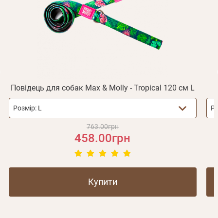
Не прийшов лист?
Повторити відправку
Реєстрація
Відправити
Пароль
Згадали пароль?
або з допомогою
Повідець для собак Max & Molly - Tropical 120 см L
Розмір:
L
Ро
Зареєструватися
763.00грн
458.00грн
Купити