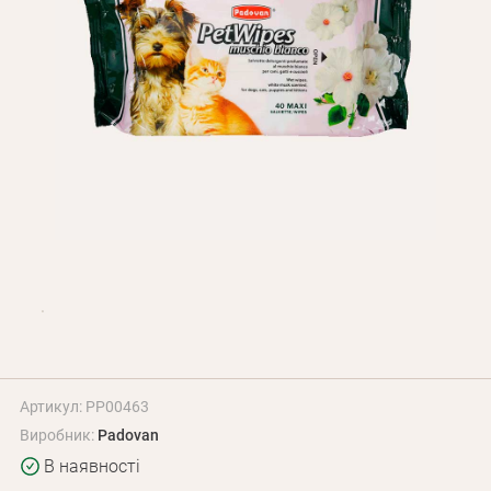
Оплата і доставка
Програма лояльності
Про Нас
Оптовим клієнтам
Контакти
+380 (95) 095-00-05
Артикул: PP00463
Виробник:
Padovan
В наявності