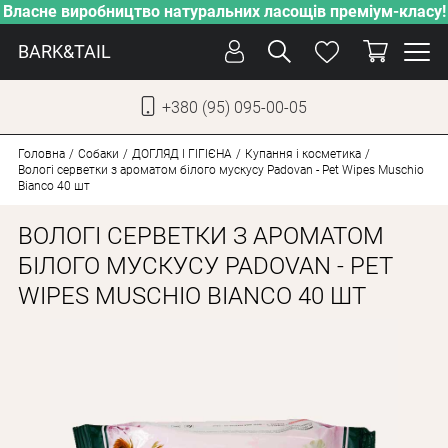
Власне виробництво натуральних ласощів преміум-класу!
BARK&TAIL
+380 (95) 095-00-05
УКР
РУС
Головна
Собаки
ДОГЛЯД І ГІГІЄНА
Купання і косметика
Вологі серветки з ароматом білого мускусу Padovan - Pet Wipes Muschio
Bianco 40 шт
ДОГЛЯД
ВОЛОГІ СЕРВЕТКИ З АРОМАТОМ
ПІКЛУВАННЯ
БІЛОГО МУСКУСУ PADOVAN - PET
ВІД СПЕКИ
WIPES MUSCHIO BIANCO 40 ШТ
ВЛАСНЕ ВИРОБНИЦТВО
НОВИНКИ
АКЦІЇ
ДЛЯ КОТІВ