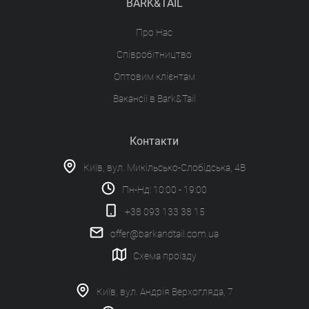
BARK&TAIL
Про Нас
Співробітництво
Оптовим клієнтам
Вакансії в Bark&Tail
Контакти
Київ, вул. Микільсько-Слобідська, 4В
Пн-Нд: 10:00 - 19:00
+38 093 133 38 15
offer@barkandtail.com.ua
Схема проїзду
Київ, вул. Андрія Верхогляда, 7