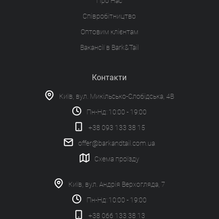
Про Нас
Співробітництво
Оптовим клієнтам
Вакансії в Bark&Tail
Контакти
Київ, вул. Микільсько-Слобідська, 4В
Пн-Нд: 10:00 - 19:00
+38 093 133 38 15
offer@barkandtail.com.ua
Схема проїзду
Київ, вул. Андрія Верхогляда, 7
Пн-Нд: 10:00 - 19:00
+38 066 133 38 13