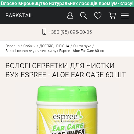
Власне виробництво натуральних ласощів преміум-класу!
BARK&TAIL
+380 (95) 095-00-05
УКР
РУС
Головна
Собаки
ДОГЛЯД І ГІГІЄНА
Очі та вуха
Вологі серветки для чистки вух Espree - Aloe Ear Care 60 шт
ДОГЛЯД
ВОЛОГІ СЕРВЕТКИ ДЛЯ ЧИСТКИ
ПІКЛУВАННЯ
ВУХ ESPREE - ALOE EAR CARE 60 ШТ
ВІД СПЕКИ
ВЛАСНЕ ВИРОБНИЦТВО
НОВИНКИ
АКЦІЇ
ДЛЯ КОТІВ