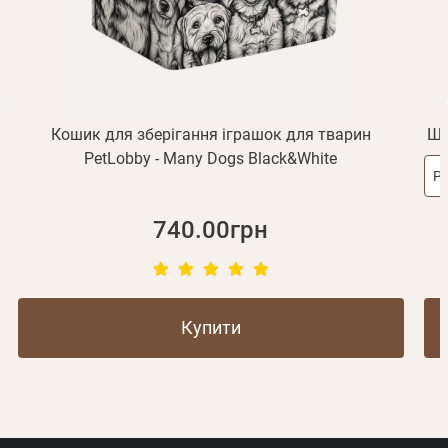
Реєстрація
Відправити
Пароль
Згадали пароль?
або з допомогою
Кошик для зберігання іграшок для тварин
Шл
PetLobby - Many Dogs Black&White
Ро
Зареєструватися
740.00грн
Купити