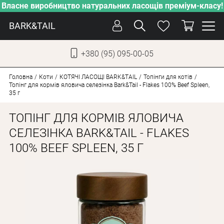
Власне виробництво натуральних ласощів преміум-класу!
BARK&TAIL
+380 (95) 095-00-05
УКР
РУС
Головна
Коти
КОТЯЧІ ЛАСОЩІ BARK&TAIL
Топінги для котів
Топінг для кормів яловича селезінка Bark&Tail - Flakes 100% Beef Spleen,
35 г
ДОГЛЯД
ТОПІНГ ДЛЯ КОРМІВ ЯЛОВИЧА
ПІКЛУВАННЯ
СЕЛЕЗІНКА BARK&TAIL - FLAKES
ВІД СПЕКИ
100% BEEF SPLEEN, 35 Г
ВЛАСНЕ ВИРОБНИЦТВО
НОВИНКИ
АКЦІЇ
ДЛЯ КОТІВ