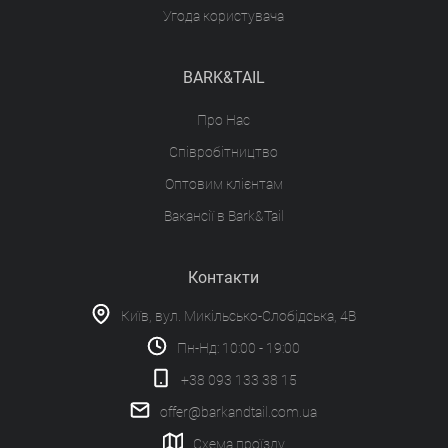
Угода користувача
BARK&TAIL
Про Нас
Співробітництво
Оптовим клієнтам
Вакансії в Bark&Tail
Контакти
Київ, вул. Микільсько-Слобідська, 4В
Пн-Нд: 10:00 - 19:00
+38 093 133 38 15
offer@barkandtail.com.ua
Схема проїзду