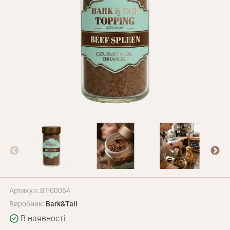
Оплата і доставка
Програма лояльності
Про Нас
Оптовим клієнтам
Контакти
+380 (95) 095-00-05
Артикул: BT-00064
Виробник:
Bark&Tail
В наявності