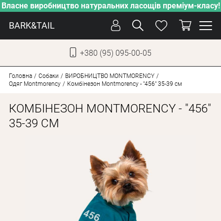
Власне виробництво натуральних ласощів преміум-класу!
BARK&TAIL
+380 (95) 095-00-05
УКР
РУС
Головна
Собаки
ВИРОБНИЦТВО MONTMORENCY
Одяг Montmorency
Комбінезон Montmorency - "456" 35-39 см
ДОГЛЯД
КОМБІНЕЗОН MONTMORENCY - "456"
ПІКЛУВАННЯ
35-39 СМ
ВІД СПЕКИ
ВЛАСНЕ ВИРОБНИЦТВО
НОВИНКИ
АКЦІЇ
ДЛЯ КОТІВ