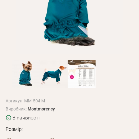
Оплата і доставка
Програма лояльності
Про Нас
Оптовим клієнтам
Контакти
+380 (95) 095-00-05
Артикул: MM-504 M
Виробник:
Montmorency
В наявності
Розмір: