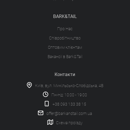
BARK&TAIL
Про Нас
Співробітництво
Оптовим клієнтам
Вакансії в Bark&Tail
Контакти
Київ, вул. Микільсько-Слобідська, 4В
Пн-Нд: 10:00 - 19:00
+38 093 133 38 15
offer@barkandtail.com.ua
Схема проїзду