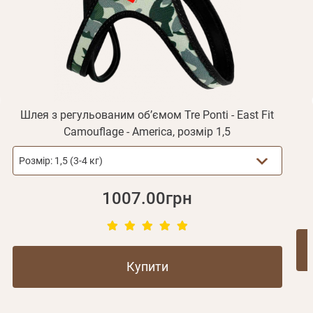
Відправити
Не прийшов лист?
Повторити відправку
Реєстрація
Відправити
Пароль
Згадали пароль?
або з допомогою
Шлея з регульованим об’ємом Tre Ponti - East Fit
Camouflage - America, розмір 1,5
Зареєструватися
Розмір:
1,5 (3-4 кг)
1007.00грн
Купити