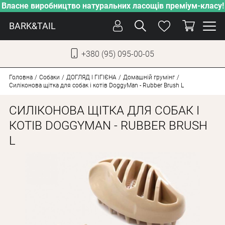
Власне виробництво натуральних ласощів преміум-класу!
BARK&TAIL
+380 (95) 095-00-05
УКР
РУС
Головна
Собаки
ДОГЛЯД І ГІГІЄНА
Домашній грумінг
Силіконова щітка для собак і котів DoggyMan - Rubber Brush L
ДОГЛЯД
СИЛІКОНОВА ЩІТКА ДЛЯ СОБАК І
ПІКЛУВАННЯ
КОТІВ DOGGYMAN - RUBBER BRUSH
L
ВІД СПЕКИ
ВЛАСНЕ ВИРОБНИЦТВО
НОВИНКИ
АКЦІЇ
ДЛЯ КОТІВ