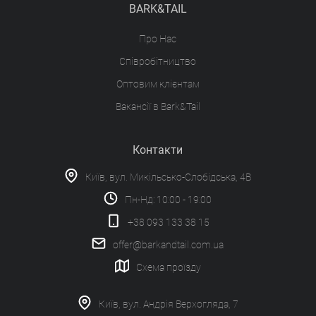
BARK&TAIL
Про Нас
Співробітництво
Оптовим клієнтам
Вакансії в Bark&Tail
Контакти
Київ, вул. Микільсько-Слобідська, 4В
Пн-Нд: 10:00 - 19:00
+38 093 133 38 15
offer@barkandtail.com.ua
Схема проїзду
Київ, вул. Андрія Верхогляда, 7