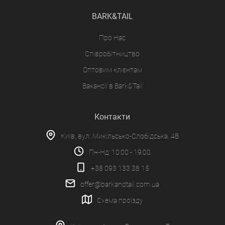
BARK&TAIL
Про Нас
Співробітництво
Оптовим клієнтам
Вакансії в Bark&Tail
Контакти
Київ, вул. Микільсько-Слобідська, 4В
Пн-Нд: 10:00 - 19:00
+38 093 133 38 15
offer@barkandtail.com.ua
Схема проїзду