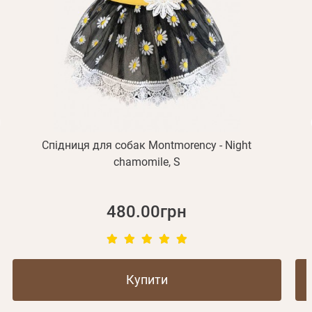
Отримувати повідомлення про новинки, знижки, акції
обліковий запис не підтверджена
Відправити
Не прийшов лист?
Повторити відправку
Реєстрація
Відправити
Пароль
Згадали пароль?
або з допомогою
Спідниця для собак Montmorency - Night
chamomile, S
Зареєструватися
480.00грн
Купити