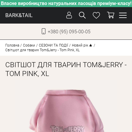
Власне виробництво натуральних ласощів преміум-класу!
BARK&TAIL
+380 (95) 095-00-05
УКР
РУС
Головна
Собаки
СЕЗОНИ ТА ПОДІЇ
Новий рік 🎄
Світшот для тварин Tom&Jerry - Tom Pink, XL
ДОГЛЯД
СВІТШОТ ДЛЯ ТВАРИН TOM&JERRY -
ПІКЛУВАННЯ
TOM PINK, XL
ВІД СПЕКИ
ВЛАСНЕ ВИРОБНИЦТВО
НОВИНКИ
АКЦІЇ
ДЛЯ КОТІВ