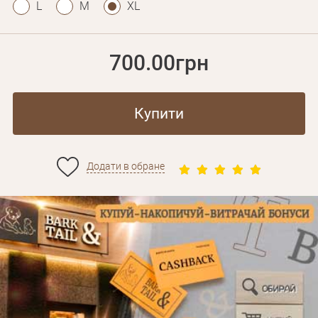
L
M
XL
700.00грн
Купити
Додати в обране