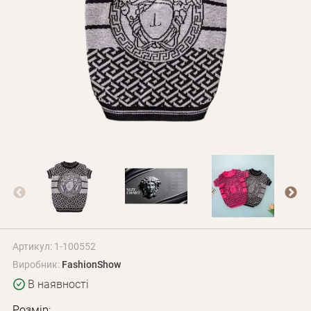
Оплата і доставка
Програма лояльності
Про Нас
Оптовим клієнтам
Контакти
+380 (95) 095-00-05
Артикул: 1-100552
Виробник:
FashionShow
В наявності
Розмір: