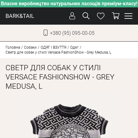
Власне виробництво натуральних ласощів преміум-класу!
BARK&TAIL
+380 (95) 095-00-05
УКР
РУС
Головна
Собаки
ОДЯГ І ВЗУТТЯ
Одяг
Светр для собак у стилi Versace FashionShow - Grey Medusa, L
ДОГЛЯД
СВЕТР ДЛЯ СОБАК У СТИЛI
ПІКЛУВАННЯ
VERSACE FASHIONSHOW - GREY
MEDUSA, L
ВІД СПЕКИ
ВЛАСНЕ ВИРОБНИЦТВО
НОВИНКИ
АКЦІЇ
ДЛЯ КОТІВ