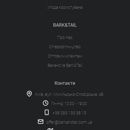
Угода користувача
BARK&TAIL
Про Нас
Співробітництво
Оптовим клієнтам
Вакансії в Bark&Tail
Контакти
Київ, вул. Микільсько-Слобідська, 4В
Пн-Нд: 10:00 - 19:00
+38 093 133 38 15
offer@barkandtail.com.ua