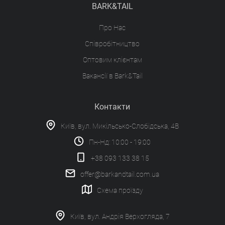
BARK&TAIL
Про Нас
Співробітництво
Оптовим клієнтам
Вакансії в Bark&Tail
Контакти
Київ, вул. Микільсько-Слобідська, 4В
Пн-Нд: 10:00 - 19:00
+38 093 133 38 15
offer@barkandtail.com.ua
Схема проїзду
Київ, вул. Андрія Верхогляда, 7