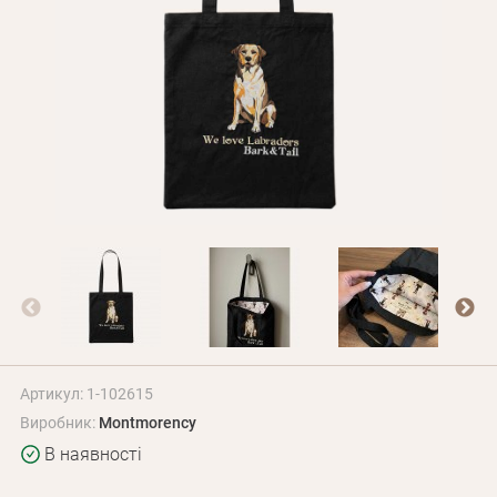
Оплата і доставка
Програма лояльності
Про Нас
Оптовим клієнтам
Контакти
+380 (95) 095-00-05
Артикул: 1-102615
Виробник:
Montmorency
В наявності