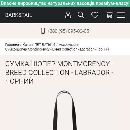
Власне виробництво натуральних ласощів преміум-класу!
BARK&TAIL
+380 (95) 095-00-05
УКР
РУС
Головна
Коти
ПЕT БАТЬКИ
Аксесуари
Сумка-шопер Montmorency - Breed Collection - Labrador - Чорний
ДОГЛЯД
СУМКА-ШОПЕР MONTMORENCY -
ПІКЛУВАННЯ
BREED COLLECTION - LABRADOR -
ЧОРНИЙ
ВІД СПЕКИ
ВЛАСНЕ ВИРОБНИЦТВО
НОВИНКИ
АКЦІЇ
ДЛЯ КОТІВ