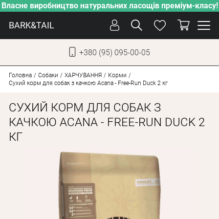
Власне виробництво натуральних ласощів преміум-класу!
BARK&TAIL
+380 (95) 095-00-05
УКР
РУС
Головна
Собаки
ХАРЧУВАННЯ
Корми
Сухий корм для собак з качкою Acana - Free-Run Duck 2 кг
ДОГЛЯД
СУХИЙ КОРМ ДЛЯ СОБАК З
ПІКЛУВАННЯ
КАЧКОЮ ACANA - FREE-RUN DUCK 2
КГ
ВІД СПЕКИ
ВЛАСНЕ ВИРОБНИЦТВО
НОВИНКИ
АКЦІЇ
ДЛЯ КОТІВ