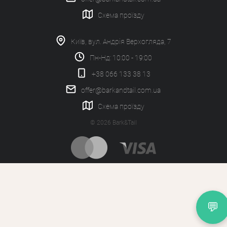
Схема проїзду
Київ, вул. Андрія Верхогляда, 7
Пн-Нд: 10:00 - 19:00
+38 066 133 38 13
offer@barkandtail.com.ua
Схема проїзду
© 2026 Bark&Tail
💬