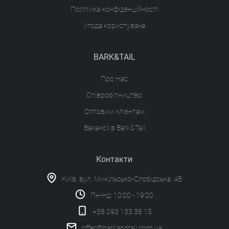
Політика конфіденційності
Угода користувача
BARK&TAIL
Про Нас
Співробітництво
Оптовим клієнтам
Вакансії в Bark&Tail
Контакти
Київ, вул. Микільсько-Слобідська, 4В
Пн-Нд: 10:00 - 19:00
+38 093 133 38 15
offer@barkandtail.com.ua