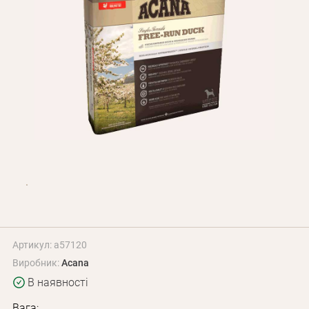
Оплата і доставка
Програма лояльності
Про Нас
Оптовим клієнтам
Контакти
+380 (95) 095-00-05
Артикул: a57120
Виробник:
Acana
В наявності
Вага: