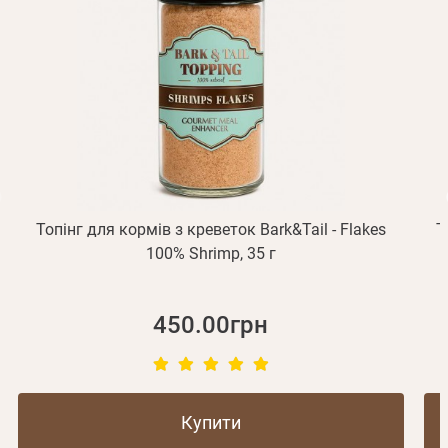
підтвердження реєстрації.
Отримувати повідомлення про новинки, знижки, акції
обліковий запис не підтверджена
Відправити
Не прийшов лист?
Повторити відправку
Реєстрація
Відправити
Пароль
Згадали пароль?
або з допомогою
Топінг для кормів з креветок Bark&Tail - Flakes
Т
Зареєструватися
100% Shrimp, 35 г
450.00грн
Купити