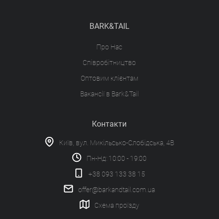
BARK&TAIL
Про Нас
Співробітництво
Оптовим клієнтам
Вакансії в Bark&Tail
Контакти
Київ, вул. Микільсько-Слобідська, 4В
Пн-Нд: 10:00 - 19:00
+38 093 133 38 15
offer@barkandtail.com.ua
Схема проїзду