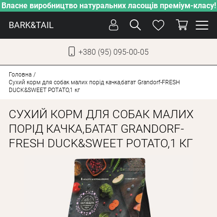
Власне виробництво натуральних ласощів преміум-класу!
BARK&TAIL
+380 (95) 095-00-05
УКР
РУС
Головна
Сухий корм для собак малих порід качка,батат Grandorf-FRESH
DUCK&SWEET POTATO,1 кг
СОБАКИ
СУХИЙ КОРМ ДЛЯ СОБАК МАЛИХ
КОТИ
ПОРІД КАЧКА,БАТАТ GRANDORF-
ВІД СПЕКИ
FRESH DUCK&SWEET POTATO,1 КГ
ВЛАСНЕ ВИРОБНИЦТВО
НОВИНКИ
АКЦІЇ
БЛОГ