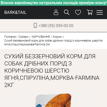
Власне виробництво натуральних ласощів преміум-класу!
BARK&TAIL
+380 (95) 095-00-05
УКР
РУС
Головна
Собаки
ХАРЧУВАННЯ
Корми
Сухий беззерновий корм для собак дрібних порід з коричневою шерстю
ягня,спіруліна,морква-Farmina 2кг
ДОГЛЯД
СУХИЙ БЕЗЗЕРНОВИЙ КОРМ ДЛЯ
ПІКЛУВАННЯ
СОБАК ДРІБНИХ ПОРІД З
ВІД СПЕКИ
КОРИЧНЕВОЮ ШЕРСТЮ
ВЛАСНЕ ВИРОБНИЦТВО
ЯГНЯ,СПІРУЛІНА,МОРКВА-FARMINA
НОВИНКИ
2КГ
АКЦІЇ
ДЛЯ КОТІВ