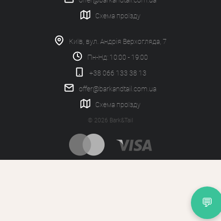
offer@barkandtail.com.ua
Схема проїзду
Київ, вул. Андрія Верхогляда, 7
Пн-Нд: 10:00 - 19:00
+38 066 133 38 13
offer@barkandtail.com.ua
Схема проїзду
© 2026 Bark&Tail
💬