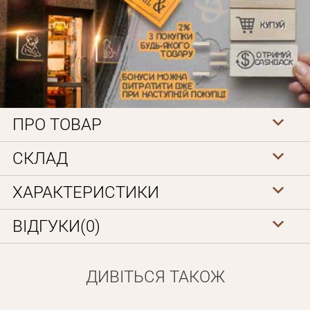
ПРО ТОВАР
Особисті дані
СКЛАД
ХАРАКТЕРИСТИКИ
ВІДГУКИ(0)
ДИВІТЬСЯ ТАКОЖ
Забули пароль?