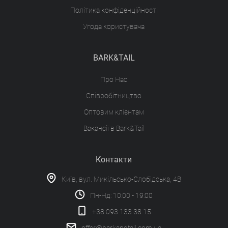
Політика конфіденційності
Угода користувача
BARK&TAIL
Про Нас
Співробітництво
Оптовим клієнтам
Вакансії в Bark&Tail
Контакти
Київ, вул. Микільсько-Слобідська, 4В
Пн-Нд: 10:00 - 19:00
+38 093 133 38 15