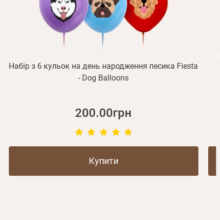
Не прийшов лист?
Повторити відправку
Реєстрація
Відправити
Пароль
Згадали пароль?
або з допомогою
Набір з 6 кульок на день народження песика Fiesta
- Dog Balloons
Зареєструватися
200.00грн
Купити