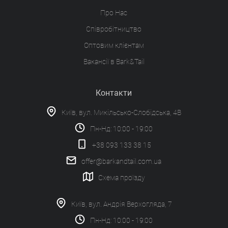
Про Нас
Співробітництво
Оптовим клієнтам
Вакансії в Bark&Tail
Контакти
Київ, вул. Микільсько-Слобідська, 4В
Пн-Нд: 10:00 - 19:00
+38 093 133 38 15
offer@barkandtail.com.ua
Схема проїзду
Київ, вул. Андрія Верхогляда, 7
Пн-Нд: 10:00 - 19:00