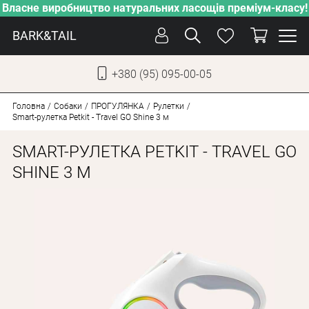
Власне виробництво натуральних ласощів преміум-класу!
BARK&TAIL
+380 (95) 095-00-05
УКР
РУС
Головна
Собаки
ПРОГУЛЯНКА
Рулетки
Smart-рулетка Petkit - Travel GO Shine 3 м
ДОГЛЯД
SMART-РУЛЕТКА PETKIT - TRAVEL GO
ПІКЛУВАННЯ
SHINE 3 М
ВІД СПЕКИ
ВЛАСНЕ ВИРОБНИЦТВО
НОВИНКИ
АКЦІЇ
ДЛЯ КОТІВ