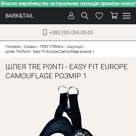
Власне виробництво натуральних ласощів преміум-класу!
BARK&TAIL
+380 (95) 095-00-05
УКР
РУС
Головна
Собаки
ПРОГУЛЯНКА
Амуніція
Шлея Tre Ponti - Easy Fit Europe Camouflage розмір 1
ДОГЛЯД
ШЛЕЯ TRE PONTI - EASY FIT EUROPE
ПІКЛУВАННЯ
CAMOUFLAGE РОЗМІР 1
ВІД СПЕКИ
ВЛАСНЕ ВИРОБНИЦТВО
НОВИНКИ
АКЦІЇ
ДЛЯ КОТІВ