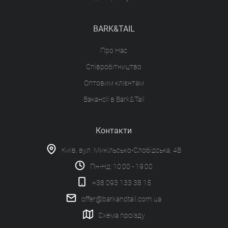
BARK&TAIL
Про Нас
Співробітництво
Оптовим клієнтам
Вакансії в Bark&Tail
Контакти
Київ, вул. Микільсько-Слобідська, 4В
Пн-Нд: 10:00 - 19:00
+38 093 133 38 15
offer@barkandtail.com.ua
Схема проїзду