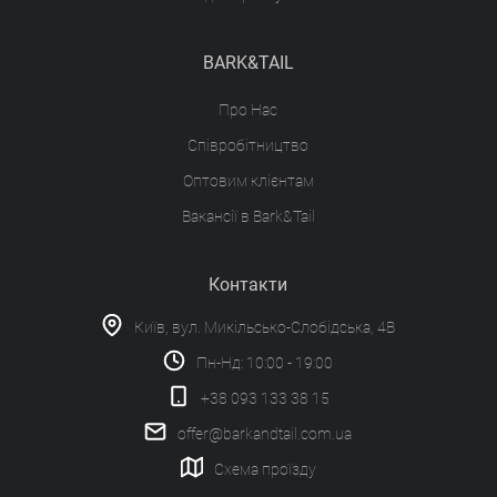
BARK&TAIL
Про Нас
Співробітництво
Оптовим клієнтам
Вакансії в Bark&Tail
Контакти
Київ, вул. Микільсько-Слобідська, 4В
Пн-Нд: 10:00 - 19:00
+38 093 133 38 15
offer@barkandtail.com.ua
Схема проїзду