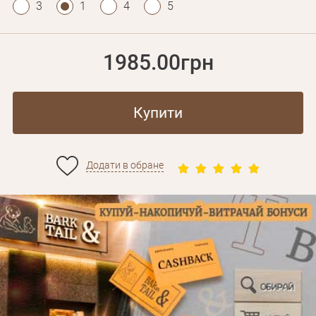
3
1
4
5
1985.00грн
Купити
Додати в обране