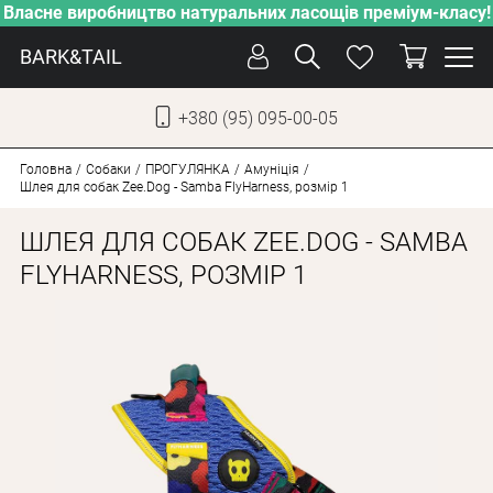
Власне виробництво натуральних ласощів преміум-класу!
BARK&TAIL
+380 (95) 095-00-05
УКР
РУС
Головна
Собаки
ПРОГУЛЯНКА
Амуніція
Шлея для собак Zee.Dog - Samba FlyHarness, розмір 1
ДОГЛЯД
ШЛЕЯ ДЛЯ СОБАК ZEE.DOG - SAMBA
ПІКЛУВАННЯ
FLYHARNESS, РОЗМІР 1
ВІД СПЕКИ
ВЛАСНЕ ВИРОБНИЦТВО
НОВИНКИ
АКЦІЇ
ДЛЯ КОТІВ