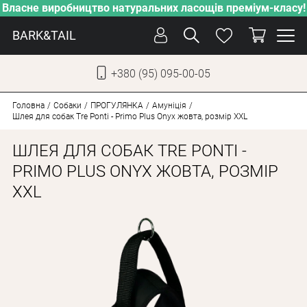
Власне виробництво натуральних ласощів преміум-класу!
BARK&TAIL
+380 (95) 095-00-05
УКР
РУС
Головна
Собаки
ПРОГУЛЯНКА
Амуніція
Шлея для собак Tre Ponti - Primo Plus Onyx жовта, розмір XXL
ДОГЛЯД
ШЛЕЯ ДЛЯ СОБАК TRE PONTI -
ПІКЛУВАННЯ
PRIMO PLUS ONYX ЖОВТА, РОЗМІР
XXL
ВІД СПЕКИ
ВЛАСНЕ ВИРОБНИЦТВО
НОВИНКИ
АКЦІЇ
ДЛЯ КОТІВ