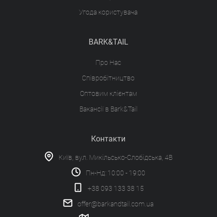
Угода користувача
BARK&TAIL
Про Нас
Співробітництво
Оптовим клієнтам
Вакансії в Bark&Tail
Контакти
Київ, вул. Микільсько-Слобідська, 4В
Пн-Нд: 10:00 - 19:00
+38 093 133 38 15
offer@barkandtail.com.ua