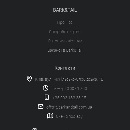
BARK&TAIL
Про Нас
Співробітництво
Оптовим клієнтам
Вакансії в Bark&Tail
Контакти
Київ, вул. Микільсько-Слобідська, 4В
Пн-Нд: 10:00 - 19:00
+38 093 133 38 15
offer@barkandtail.com.ua
Схема проїзду