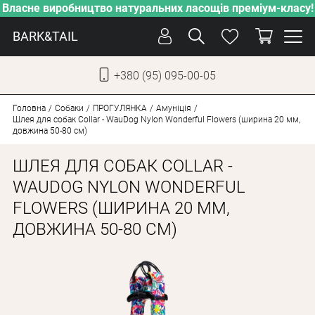
Власне виробництво натуральних ласощів преміум-класу!
BARK&TAIL
+380 (95) 095-00-05
УКР
РУС
Головна
Собаки
ПРОГУЛЯНКА
Амуніція
Шлея для собак Collar - WauDog Nylon Wonderful Flowers (ширина 20 мм,
довжина 50-80 см)
ДОГЛЯД
ШЛЕЯ ДЛЯ СОБАК COLLAR -
ПІКЛУВАННЯ
WAUDOG NYLON WONDERFUL
ВІД СПЕКИ
FLOWERS (ШИРИНА 20 ММ,
ВЛАСНЕ ВИРОБНИЦТВО
ДОВЖИНА 50-80 СМ)
НОВИНКИ
АКЦІЇ
ДЛЯ КОТІВ