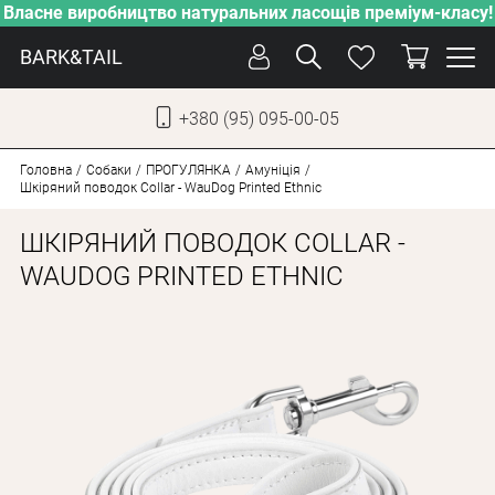
Власне виробництво натуральних ласощів преміум-класу!
BARK&TAIL
+380 (95) 095-00-05
УКР
РУС
Головна
Собаки
ПРОГУЛЯНКА
Амуніція
Шкіряний поводок Collar - WauDog Printed Ethnic
ДОГЛЯД
ШКІРЯНИЙ ПОВОДОК COLLAR -
ПІКЛУВАННЯ
WAUDOG PRINTED ETHNIC
ВІД СПЕКИ
ВЛАСНЕ ВИРОБНИЦТВО
НОВИНКИ
АКЦІЇ
ДЛЯ КОТІВ