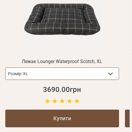
Отримувати повідомлення про новинки, знижки, акції
обліковий запис не підтверджена
Відправити
Не прийшов лист?
Повторити відправку
Реєстрація
Відправити
Пароль
Згадали пароль?
або з допомогою
Лежак Lounger Waterproof Scotch, XL
Зареєструватися
Розмір:
XL
3690.00грн
Купити