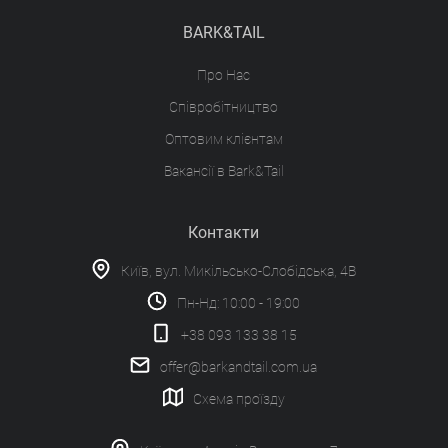
BARK&TAIL
Про Нас
Співробітництво
Оптовим клієнтам
Вакансії в Bark&Tail
Контакти
Київ, вул. Микільсько-Слобідська, 4В
Пн-Нд: 10:00 - 19:00
+38 093 133 38 15
offer@barkandtail.com.ua
Схема проїзду