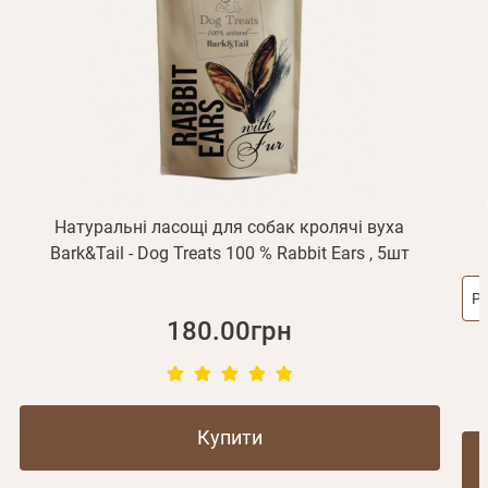
підтвердження реєстрації.
Отримувати повідомлення про новинки, знижки, акції
обліковий запис не підтверджена
Відправити
Не прийшов лист?
Повторити відправку
Реєстрація
Відправити
Пароль
Згадали пароль?
або з допомогою
Натуральні ласощі для собак кролячі вуха
Bark&Tail - Dog Treats 100 % Rabbit Ears , 5шт
Зареєструватися
Ро
180.00грн
Купити