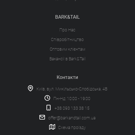
BARK&TAIL
Про Нас
Співробітництво
Оптовим клієнтам
Вакансії в Bark&Tail
Контакти
Київ, вул. Микільсько-Слобідська, 4В
Пн-Нд: 10:00 - 19:00
+38 093 133 38 15
offer@barkandtail.com.ua
Схема проїзду