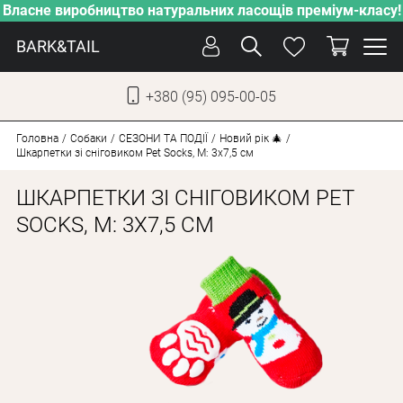
Власне виробництво натуральних ласощів преміум-класу!
BARK&TAIL
+380 (95) 095-00-05
УКР
РУС
Головна
Собаки
СЕЗОНИ ТА ПОДІЇ
Новий рік 🎄
Шкарпетки зі сніговиком Pet Socks, M: 3х7,5 см
ДОГЛЯД
ШКАРПЕТКИ ЗІ СНІГОВИКОМ PET
ПІКЛУВАННЯ
SOCKS, M: 3Х7,5 СМ
ВІД СПЕКИ
ВЛАСНЕ ВИРОБНИЦТВО
НОВИНКИ
АКЦІЇ
ДЛЯ КОТІВ