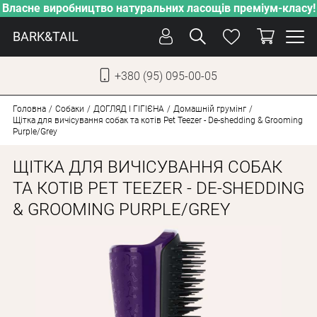
Власне виробництво натуральних ласощів преміум-класу!
BARK&TAIL
+380 (95) 095-00-05
УКР
РУС
Головна
Собаки
ДОГЛЯД І ГІГІЄНА
Домашній грумінг
Щітка для вичісування собак та котів Pet Teezer - De-shedding & Grooming
Purple/Grey
ДОГЛЯД
ЩІТКА ДЛЯ ВИЧІСУВАННЯ СОБАК
ПІКЛУВАННЯ
ТА КОТІВ PET TEEZER - DE-SHEDDING
ВІД СПЕКИ
& GROOMING PURPLE/GREY
ВЛАСНЕ ВИРОБНИЦТВО
НОВИНКИ
АКЦІЇ
ДЛЯ КОТІВ