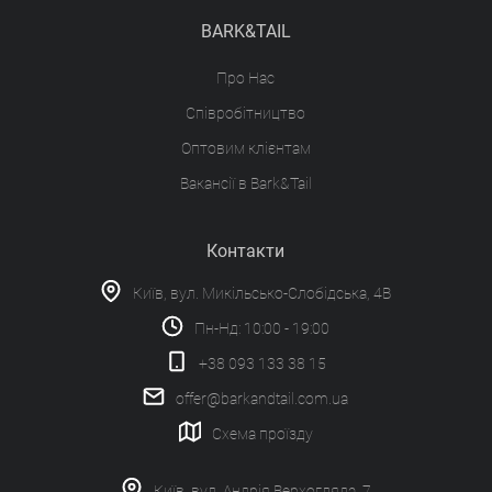
BARK&TAIL
Про Нас
Співробітництво
Оптовим клієнтам
Вакансії в Bark&Tail
Контакти
Київ, вул. Микільсько-Слобідська, 4В
Пн-Нд: 10:00 - 19:00
+38 093 133 38 15
offer@barkandtail.com.ua
Схема проїзду
Київ, вул. Андрія Верхогляда, 7