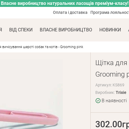
Власне виробництво натуральних ласощів преміум-класу!
Оплата і доставка
Програма лояльнос
Я
ВІД СПЕКИ
ВЛАСНЕ ВИРОБНИЦТВО
НОВИНКИ
я вичісування шерсті собак та котів - Grooming pink
Щітка для 
Grooming p
Артикул: KS869
Виробник:
Trixie
В наявності
302.00г