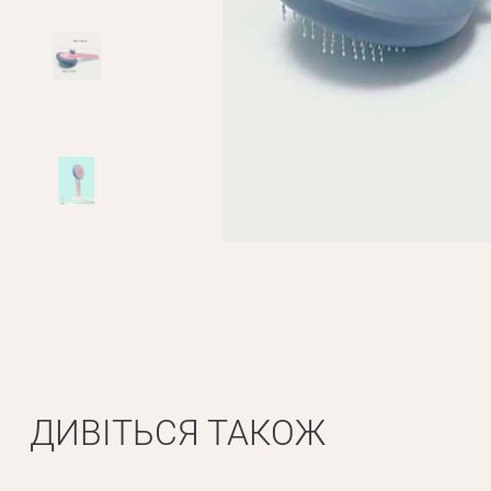
ДИВІТЬСЯ ТАКОЖ
Особисті дані
Ім'я*