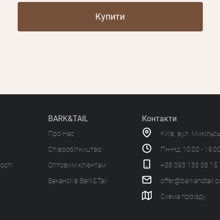
Купити
BARK&TAIL
Контакти
Про Нас
Київ, вул. Микільс
Співробітництво
Пн-Нд: 10:00 - 19:0
ості
Оптовим клієнтам
+38 093 133 38 15
Вакансії в Bark&Tail
offer@barkandtail.
Схема проїзду