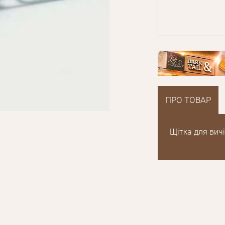
ПРО ТОВАР
Щітка для вичі
E mail
Пароль
Новий пароль
Забули пароль?
Ел.
E mail