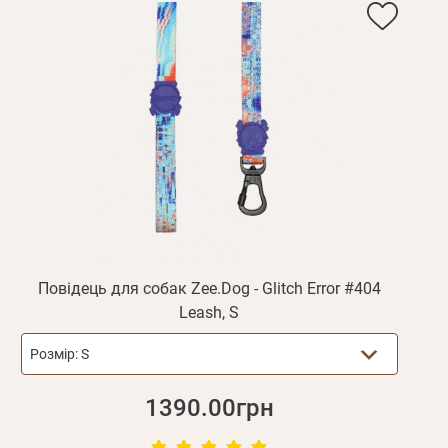
дження
Повторіть
пароль
Зареєструватися
Повідець для собак Zee.Dog - Glitch Error #404
Leash, S
Розмір:
S
1390.00грн