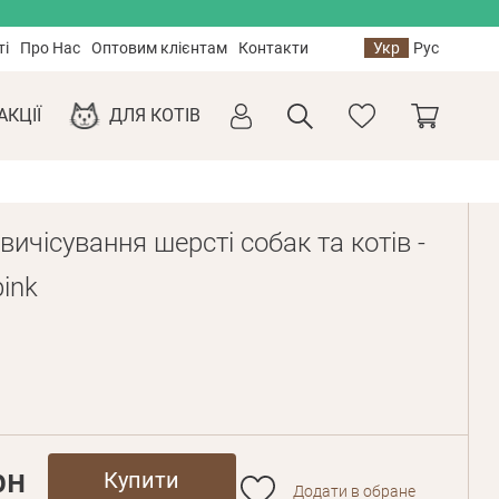
ті
Про Нас
Оптовим клієнтам
Контакти
Укр
Рус
АКЦІЇ
ДЛЯ КОТІВ
вичісування шерсті собак та котів -
ink
рн
Купити
Додати в обране