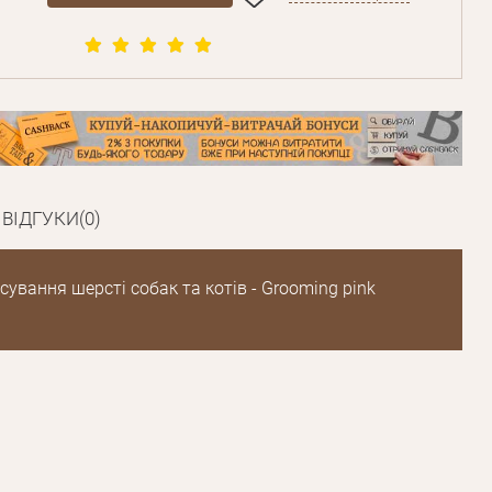
ВІДГУКИ(0)
сування шерсті собак та котів - Grooming pink
Пароль
Пароль