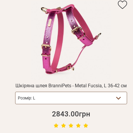
Вам н
Прізвище*
Шкіряна шлея BranniPets - Metal Fucsia, L 36-42 см
Розмір:
L
2843.00грн