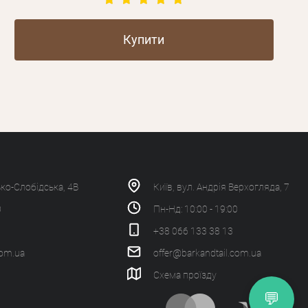
Купити
ько-Слобідська, 4В
Київ, вул. Андрія Верхогляда, 7
0
Пн-Нд: 10:00 - 19:00
+38 066 133 38 13
com.ua
offer@barkandtail.com.ua
Схема проїзду
💬