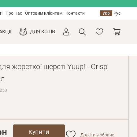
ті
Про Нас
Оптовим клієнтам
Контакти
Укр
Рус
АКЦІЇ
ДЛЯ КОТІВ
я жорсткої шерсті Yuup! - Crisp
мл
R250
рн
Купити
Додати в обране