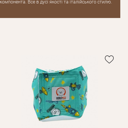
омпонента. Все в дусі якості та італійського стилю.
Пароль
Пароль
дження
Повторіть
пароль
Зареєструватися