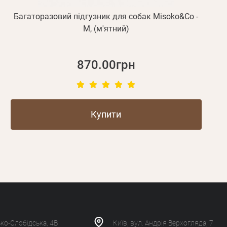
Багаторазовий підгузник для собак Misoko&Co -
M, (м'ятний)
870.00грн
Купити
ько-Слобідська, 4В
Київ, вул. Андрія Верхогляда, 7