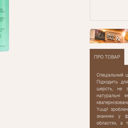
ПРО ТОВАР
Спеціальний ш
Підходить дл
шерсть, не 
натуральні е
кватернізован
Yuup! зроблен
E mail
знаннях у фа
областях, а 