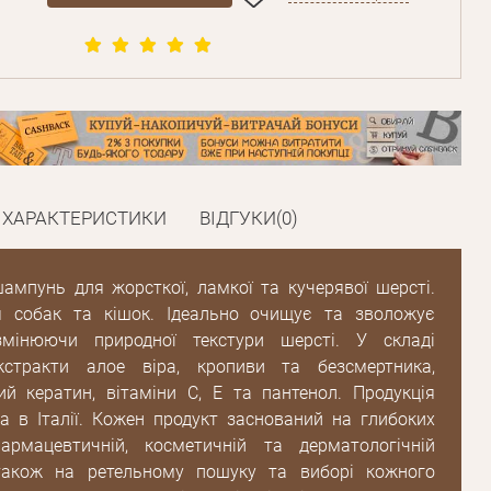
ХАРАКТЕРИСТИКИ
ВІДГУКИ(0)
ампунь для жорсткої, ламкої та кучерявої шерсті.
я собак та кішок. Ідеально очищує та зволожує
змінюючи природної текстури шерсті. У складі
кстракти алое віра, кропиви та безсмертника,
ий кератин, вітаміни C, E та пантенол. Продукція
а в Італії. Кожен продукт заснований на глибоких
рмацевтичній, косметичній та дерматологічній
також на ретельному пошуку та виборі кожного