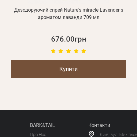
Дезодоруючий спрей Nature's miracle Lavender з
ароматом лаванди 709 мл
676.00грн
Купити
BARK&TAIL
Контакти
Про Нас
Київ, вул. Микільс