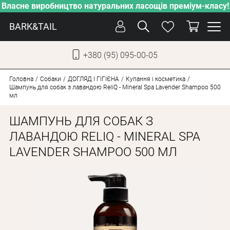
Власне виробництво натуральних ласощів преміум-класу!
BARK&TAIL
+380 (95) 095-00-05
УКР
РУС
Головна
Собаки
ДОГЛЯД І ГІГІЄНА
Купання і косметика
Шампунь для собак з лавандою ReliQ - Mineral Spa Lavender Shampoo 500
мл
ДОГЛЯД
ШАМПУНЬ ДЛЯ СОБАК З
ПІКЛУВАННЯ
ЛАВАНДОЮ RELIQ - MINERAL SPA
ВІД СПЕКИ
LAVENDER SHAMPOO 500 МЛ
ВЛАСНЕ ВИРОБНИЦТВО
НОВИНКИ
АКЦІЇ
ДЛЯ КОТІВ