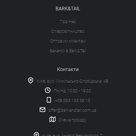
BARK&TAIL
Про Нас
Співробітництво
Оптовим клієнтам
Вакансії в Bark&Tail
Контакти
Київ, вул. Микільсько-Слобідська, 4В
Пн-Нд: 10:00 - 19:00
+38 093 133 38 15
offer@barkandtail.com.ua
Схема проїзду
Київ, вул. Андрія Верхогляда, 7