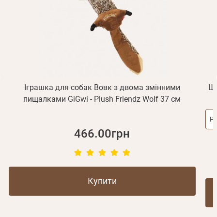
Отримувати повідомлення про новинки, знижки, акції
обліковий запис не підтверджена
Відправити
Не прийшов лист?
Повторити відправку
Реєстрація
Відправити
Пароль
Згадали пароль?
або з допомогою
Іграшка для собак Вовк з двома змінними
Шл
пищалками GiGwi - Plush Friendz Wolf 37 см
Зареєструватися
Ро
466.00грн
Купити