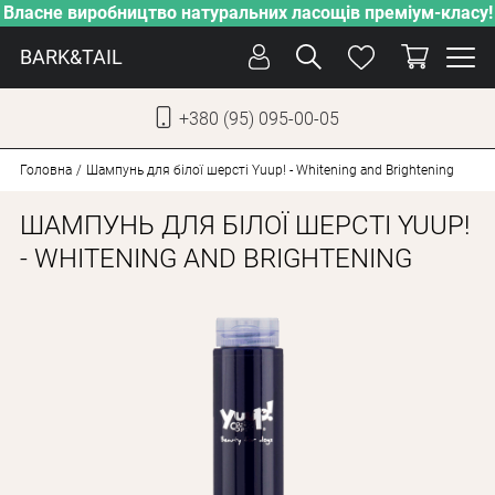
Власне виробництво натуральних ласощів преміум-класу!
BARK&TAIL
+380 (95) 095-00-05
УКР
РУС
Головна
Шампунь для білої шерсті Yuup! - Whitening and Brightening
ШАМПУНЬ ДЛЯ БІЛОЇ ШЕРСТІ YUUP!
СОБАКИ
- WHITENING AND BRIGHTENING
КОТИ
ВІД СПЕКИ
ВЛАСНЕ ВИРОБНИЦТВО
НОВИНКИ
АКЦІЇ
БЛОГ