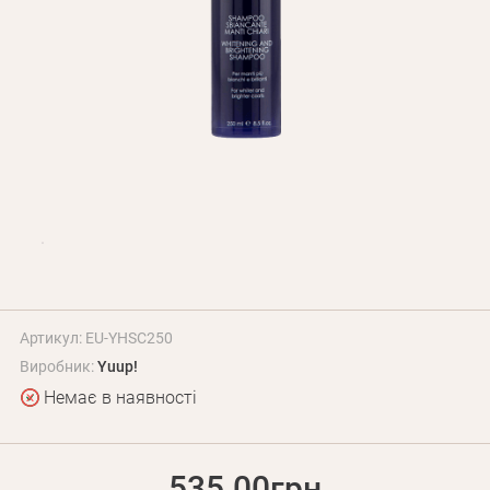
Оплата і доставка
Програма лояльності
Про Нас
Оптовим клієнтам
Контакти
+380 (95) 095-00-05
Артикул: EU-YHSC250
Виробник:
Yuup!
Немає в наявності
535.00грн