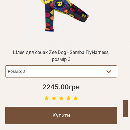
Отримувати повідомлення про новинки, знижки, акції
обліковий запис не підтверджена
Відправити
Не прийшов лист?
Повторити відправку
Реєстрація
Відправити
Пароль
Згадали пароль?
або з допомогою
Шлея для собак Zee.Dog - Samba FlyHarness,
розмір 3
Зареєструватися
Розмір:
3
2245.00грн
Купити