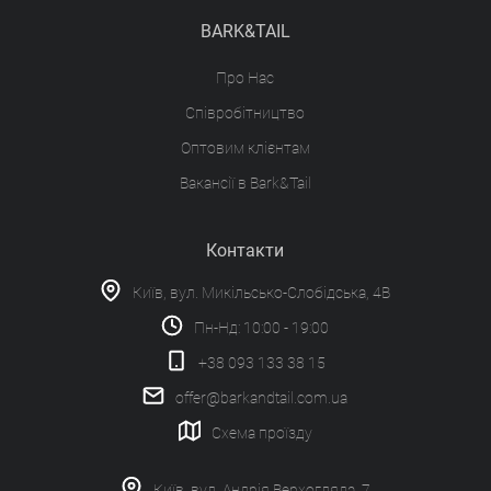
BARK&TAIL
Про Нас
Співробітництво
Оптовим клієнтам
Вакансії в Bark&Tail
Контакти
Київ, вул. Микільсько-Слобідська, 4В
Пн-Нд: 10:00 - 19:00
+38 093 133 38 15
offer@barkandtail.com.ua
Схема проїзду
Київ, вул. Андрія Верхогляда, 7