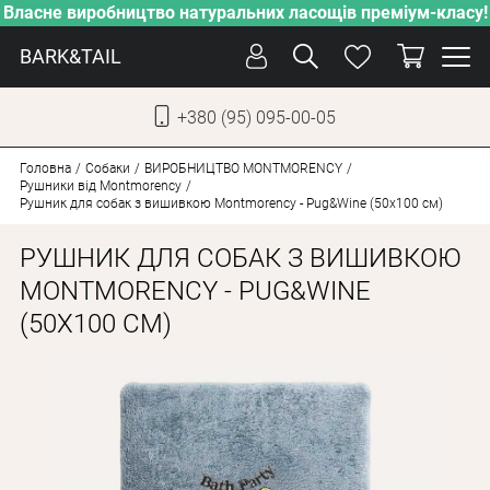
Власне виробництво натуральних ласощів преміум-класу!
BARK&TAIL
+380 (95) 095-00-05
УКР
РУС
Головна
Собаки
ВИРОБНИЦТВО MONTMORENCY
Рушники від Montmorency
Рушник для собак з вишивкою Montmorency - Pug&Wine (50х100 см)
ДОГЛЯД
РУШНИК ДЛЯ СОБАК З ВИШИВКОЮ
ПІКЛУВАННЯ
MONTMORENCY - PUG&WINE
ВІД СПЕКИ
(50Х100 СМ)
ВЛАСНЕ ВИРОБНИЦТВО
НОВИНКИ
АКЦІЇ
ДЛЯ КОТІВ