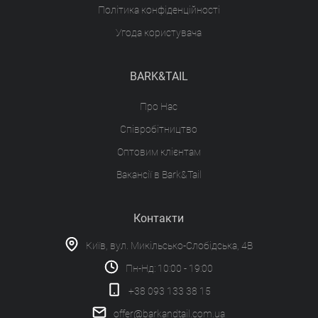
Політика конфіденційності
Угода користувача
BARK&TAIL
Про Нас
Співробітництво
Оптовим клієнтам
Вакансії в Bark&Tail
Контакти
Київ, вул. Микільсько-Слобідська, 4В
Пн-Нд: 10:00 - 19:00
+38 093 133 38 15
offer@barkandtail.com.ua