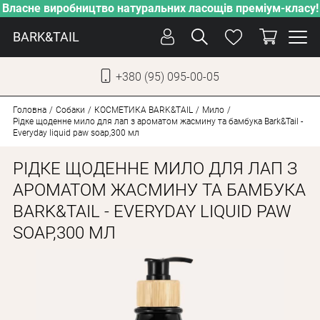
Власне виробництво натуральних ласощів преміум-класу!
BARK&TAIL
+380 (95) 095-00-05
УКР
РУС
Головна
Собаки
КОСМЕТИКА BARK&TAIL
Мило
Рідке щоденне мило для лап з ароматом жасмину та бамбука Bark&Tail -
Everyday liquid paw soap,300 мл
ДОГЛЯД
РІДКЕ ЩОДЕННЕ МИЛО ДЛЯ ЛАП З
ПІКЛУВАННЯ
АРОМАТОМ ЖАСМИНУ ТА БАМБУКА
ВІД СПЕКИ
BARK&TAIL - EVERYDAY LIQUID PAW
ВЛАСНЕ ВИРОБНИЦТВО
SOAP,300 МЛ
НОВИНКИ
АКЦІЇ
ДЛЯ КОТІВ