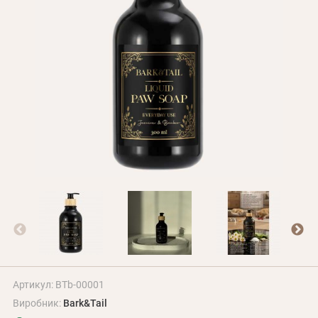
Оплата і доставка
Програма лояльності
Про Нас
Оптовим клієнтам
Контакти
+380 (95) 095-00-05
Артикул: BTb-00001
Виробник:
Bark&Tail