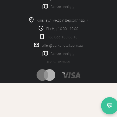
Схема проїзду
Київ, вул. Андрія Верхогляда, 7
Пн-Нд: 10:00 - 19:00
+38 066 133 38 13
offer@barkandtail.com.ua
Схема проїзду
© 2026 Bark&Tail
💬