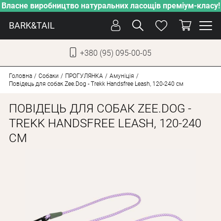
Власне виробництво натуральних ласощів преміум-класу!
BARK&TAIL
+380 (95) 095-00-05
УКР
РУС
Головна
Собаки
ПРОГУЛЯНКА
Амуніція
Повідець для собак Zee.Dog - Trekk Handsfree Leash, 120-240 см
ДОГЛЯД
ПОВІДЕЦЬ ДЛЯ СОБАК ZEE.DOG -
ПІКЛУВАННЯ
TREKK HANDSFREE LEASH, 120-240
СМ
ВІД СПЕКИ
ВЛАСНЕ ВИРОБНИЦТВО
НОВИНКИ
АКЦІЇ
ДЛЯ КОТІВ