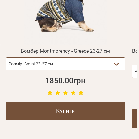
Відправити
Не прийшов лист?
Повторити відправку
Реєстрація
Відправити
Пароль
Згадали пароль?
або з допомогою
Бомбер Montmorency - Greece 23-27 см
Во
Розмір:
Smini 23-27 см
Зареєструватися
Ро
1850.00грн
Купити