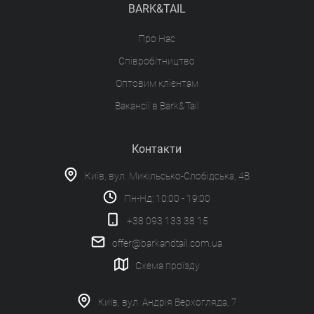
BARK&TAIL
Про Нас
Співробітництво
Оптовим клієнтам
Вакансії в Bark&Tail
Контакти
Київ, вул. Микільсько-Слобідська, 4В
Пн-Нд: 10:00 - 19:00
+38 093 133 38 15
offer@barkandtail.com.ua
Схема проїзду
Київ, вул. Андрія Верхогляда, 7