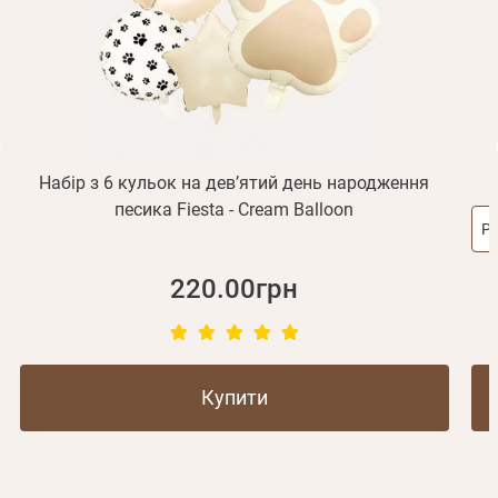
Не прийшов лист?
Повторити відправку
Реєстрація
Відправити
Пароль
Згадали пароль?
або з допомогою
Набір з 6 кульок на девʼятий день народження
Д
песика Fiesta - Cream Balloon
Ро
Зареєструватися
220.00грн
Купити