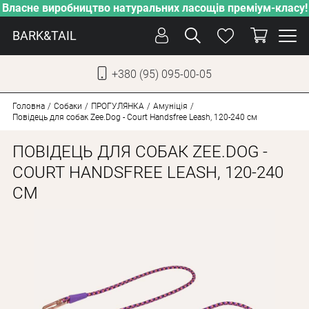
Власне виробництво натуральних ласощів преміум-класу!
BARK&TAIL
+380 (95) 095-00-05
УКР
РУС
Головна
Собаки
ПРОГУЛЯНКА
Амуніція
Повідець для собак Zee.Dog - Court Handsfree Leash, 120-240 см
ДОГЛЯД
ПОВІДЕЦЬ ДЛЯ СОБАК ZEE.DOG -
ПІКЛУВАННЯ
COURT HANDSFREE LEASH, 120-240
СМ
ВІД СПЕКИ
ВЛАСНЕ ВИРОБНИЦТВО
НОВИНКИ
АКЦІЇ
ДЛЯ КОТІВ