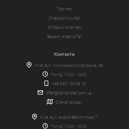
Про Нас
Співробітництво
Оптовим клієнтам
Вакансії в Bark&Tail
Контакти
Київ, вул. Микільсько-Слобідська, 4В
Пн-Нд: 10:00 - 19:00
+38 093 133 38 15
offer@barkandtail.com.ua
Схема проїзду
Київ, вул. Андрія Верхогляда, 7
Пн-Нд: 10:00 - 19:00