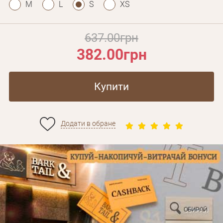
M
L
S
XS
637.00грн
382.00грн
Купити
Додати в обране