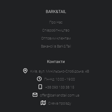
BARK&TAIL
Про Нас
Співробітництво
Оптовим клієнтам
Вакансії в Bark&Tail
Контакти
Київ, вул. Микільсько-Слобідська, 4В
Пн-Нд: 10:00 - 19:00
+38 093 133 38 15
offer@barkandtail.com.ua
Схема проїзду