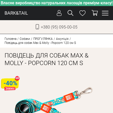
Власне виробництво натуральних ласощів преміум-класу!
BARK&TAIL
+380 (95) 095-00-05
УКР
РУС
Головна
Собаки
ПРОГУЛЯНКА
Амуніція
Повідець для собак Max & Molly - Popcorn 120 см S
ДОГЛЯД
ПОВІДЕЦЬ ДЛЯ СОБАК MAX &
ПІКЛУВАННЯ
MOLLY - POPCORN 120 СМ S
ВІД СПЕКИ
ВЛАСНЕ ВИРОБНИЦТВО
-40%
НОВИНКИ
АКЦІЇ
ДЛЯ КОТІВ