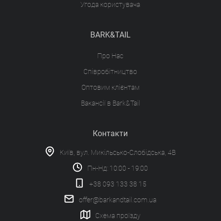
Угода користувача
BARK&TAIL
Про Нас
Співробітництво
Оптовим клієнтам
Вакансії в Bark&Tail
Контакти
Київ, вул. Микільсько-Слобідська, 4В
Пн-Нд: 10:00 - 19:00
+38 093 133 38 15
offer@barkandtail.com.ua
Схема проїзду