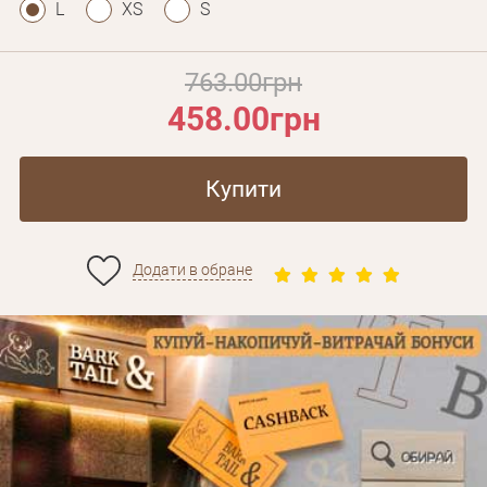
L
XS
S
763.00грн
458.00грн
Купити
Додати в обране