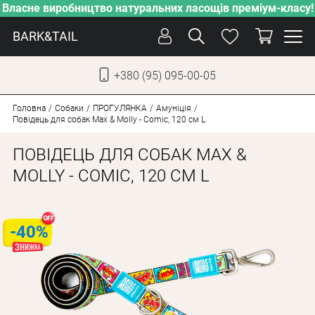
Власне виробництво натуральних ласощів преміум-класу!
BARK&TAIL
+380 (95) 095-00-05
УКР
РУС
Головна
Собаки
ПРОГУЛЯНКА
Амуніція
Повідець для собак Max & Molly - Comic, 120 см L
ДОГЛЯД
ПОВІДЕЦЬ ДЛЯ СОБАК MAX &
ПІКЛУВАННЯ
MOLLY - COMIC, 120 СМ L
ВІД СПЕКИ
ВЛАСНЕ ВИРОБНИЦТВО
-40%
НОВИНКИ
АКЦІЇ
ДЛЯ КОТІВ