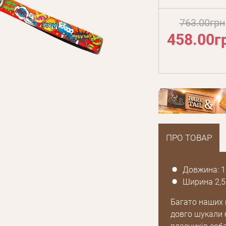
763.00грн
458.00г
ПРО ТОВАР
Довжина: 1
Ширина 2,5
Багато наших 
довго шукали 