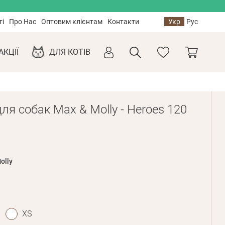
ті
Про Нас
Оптовим клієнтам
Контакти
Укр
Рус
АКЦІЇ
ДЛЯ КОТІВ
ля собак Max & Molly - Heroes 120
olly
XS