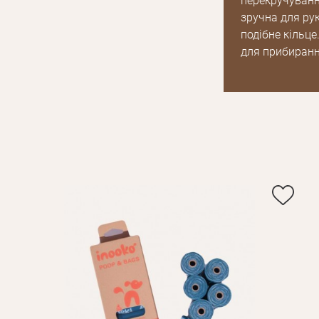
перекручуванн
зручна для рук
подібне кільце
для прибиранн