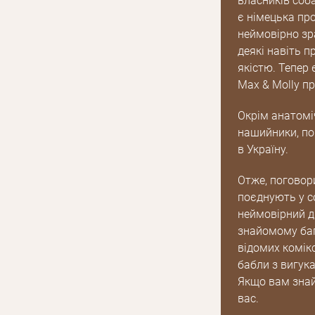
власників соба
є німецька про
неймовірно зра
деякі навіть п
якістю. Тепер
Max & Molly п
Окрім анатоміч
нашийники, пов
в Україну.
Отже, поговори
поєднують у со
неймовірний д
знайомому баг
відомих комік
бабли з вигука
Якщо вам знайо
вас.
E mail