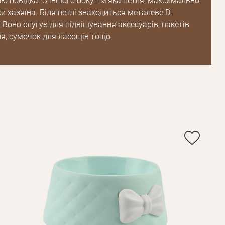
ю повідка. З іншого боку - м’яка петля, максимально
и хазяїна. Біля петлі знаходиться металеве D-
. Воно слугує для підвішування аксесуарів, пакетів
я, сумочок для ласощів тощо.