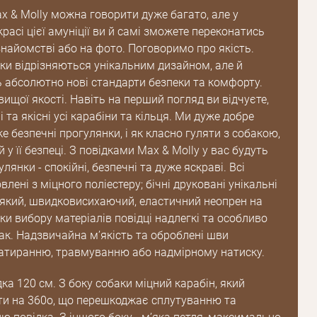
x & Molly можна говорити дуже багато, але у
красі цієї амуніції ви й самі зможете переконатись
Пароль
найомстві або на фото. Поговоримо про якість.
ьки відрізняються унікальним дизайном, але й
Пароль
абсолютно нові стандарти безпеки та комфорту.
дження
ищої якості. Навіть на перший погляд ви відчуєте,
і та якісні усі карабіни та кільця. Ми дуже добре
Повторіть
пароль
е безпечні прогулянки, і як класно гуляти з собакою,
 у її безпеці. З повідками Max & Molly у вас будуть
лянки - спокійні, безпечні та дуже яскраві. Всі
Зареєструватися
влені з міцного поліестеру; бічні друковані унікальні
який, швидковисихаючий, еластичний неопрен на
ки вибору матеріалів повідці надлегкі та особливо
ак. Надзвичайна м’якість та оброблені шви
атиранню, травмуванню або надмірному натиску.
а 120 см. З боку собаки міцний карабін, який
и на 360о, що перешкоджає сплутуванню та