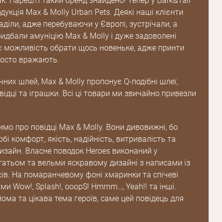
к. Нарешті такий бренд знайдено! Тепер у Bark&Tail
дукція Max & Molly Urban Pets. Деякі наші клієнти
діли, адже перебуваючи у Європі, зустрічали, а
ридбали амуніцію Max & Molly і дуже задоволені
 є можливість обрати щось новеньке, адже принти
росто вражають.
них шлей, Max & Molly пропонує Q-подібні шлеї,
ідці та іграшки. Всі ці товари ми звичайно привезли
мо про повідці Max & Molly. Вони дивовижні, бо
бі комфорт, якість, надійність, витривалість та
изайн. Власне поводок Heroes виконаний у
атьом та вельми яскравому дизайні з написами із
сів. На помаранчевому фоні хмаринки та спічеві
ми Wow!, Splash!, ooopS! Hmmm…, Yeah!! та інші.
ма та цікава тема героїв, саме цей повідець для