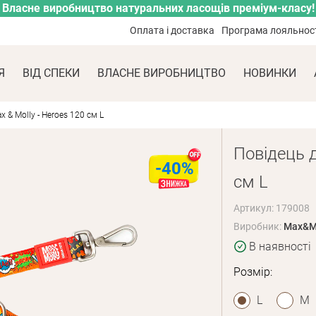
Власне виробництво натуральних ласощів преміум-класу!
Оплата і доставка
Програма лояльнос
Я
ВІД СПЕКИ
ВЛАСНЕ ВИРОБНИЦТВО
НОВИНКИ
 & Molly - Heroes 120 см L
Повідець д
-40%
см L
Артикул: 179008
Виробник:
Max&M
В наявності
Розмір:
L
M