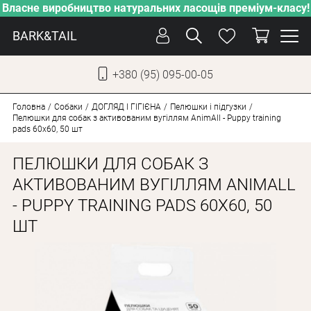
Власне виробництво натуральних ласощів преміум-класу!
BARK&TAIL
+380 (95) 095-00-05
УКР
РУС
Головна
Собаки
ДОГЛЯД І ГІГІЄНА
Пелюшки і підгузки
Пелюшки для собак з активованим вугіллям AnimAll - Puppy training
pads 60х60, 50 шт
ДОГЛЯД
ПЕЛЮШКИ ДЛЯ СОБАК З
ПІКЛУВАННЯ
АКТИВОВАНИМ ВУГІЛЛЯМ ANIMALL
ВІД СПЕКИ
- PUPPY TRAINING PADS 60Х60, 50
ВЛАСНЕ ВИРОБНИЦТВО
ШТ
НОВИНКИ
АКЦІЇ
ДЛЯ КОТІВ