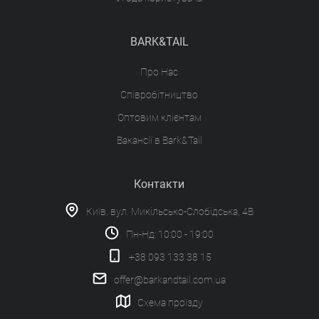
BARK&TAIL
Про Нас
Співробітництво
Оптовим клієнтам
Вакансії в Bark&Tail
Контакти
Київ, вул. Микільсько-Слобідська, 4В
Пн-Нд: 10:00 - 19:00
+38 093 133 38 15
offer@barkandtail.com.ua
Схема проїзду