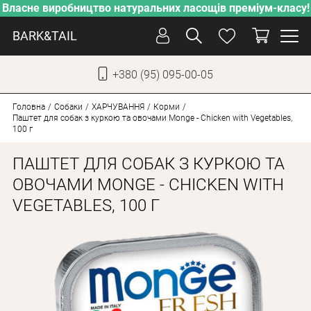
Власне виробництво натуральних ласощів преміум-класу!
BARK&TAIL
+380 (95) 095-00-05
УКР
РУС
Головна
Собаки
ХАРЧУВАННЯ
Корми
Паштет для собак з куркою та овочами Monge - Chicken with Vegetables,
100 г
ДОГЛЯД
ПАШТЕТ ДЛЯ СОБАК З КУРКОЮ ТА
ПІКЛУВАННЯ
ОВОЧАМИ MONGE - CHICKEN WITH
ВІД СПЕКИ
VEGETABLES, 100 Г
ВЛАСНЕ ВИРОБНИЦТВО
НОВИНКИ
АКЦІЇ
ДЛЯ КОТІВ