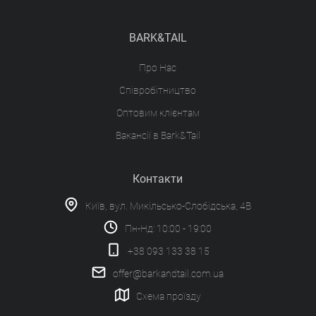
BARK&TAIL
Про Нас
Співробітництво
Оптовим клієнтам
Вакансії в Bark&Tail
Контакти
Київ, вул. Микільсько-Слобідська, 4В
Пн-Нд: 10:00 - 19:00
+38 093 133 38 15
offer@barkandtail.com.ua
Схема проїзду