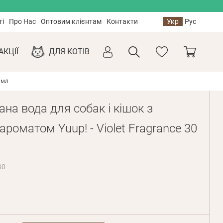
ті
Про Нас
Оптовим клієнтам
Контакти
Укр
Рус
АКЦІЇ
ДЛЯ КОТІВ
 мл
на вода для собак і кішок з
ароматом Yuup! - Violet Fragrance 30
30