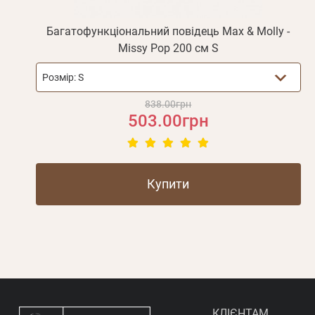
Багатофункціональний повідець Max & Molly -
Missy Pop 200 см S
Розмір:
S
838.00грн
503.00грн
Купити
КЛІЄНТАМ