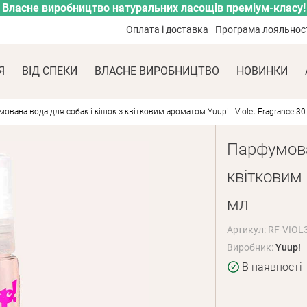
Власне виробництво натуральних ласощів преміум-класу!
Оплата і доставка
Програма лояльнос
Я
ВІД СПЕКИ
ВЛАСНЕ ВИРОБНИЦТВО
НОВИНКИ
ована вода для собак і кішок з квітковим ароматом Yuup! - Violet Fragrance 30
Парфумова
квітковим 
мл
Артикул: RF-VIOL
Виробник:
Yuup!
В наявності