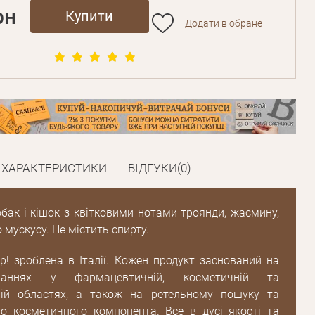
рн
Купити
Додати в обране
ХАРАКТЕРИСТИКИ
ВІДГУКИ(0)
бак і кішок з квітковими нотами троянди, жасмину,
о мускусу. Не містить спирту.
p! зроблена в Італії. Кожен продукт заснований на
наннях у фармацевтичній, косметичній та
ній областях, а також на ретельному пошуку та
о косметичного компонента. Все в дусі якості та