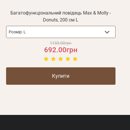
Багатофункціональний повідець Max & Molly -
Donuts, 200 см L
Розмір:
L
1153.00грн
692.00грн
Купити