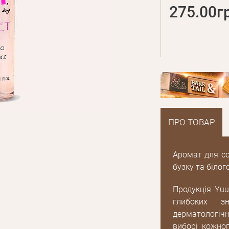
275.00г
ПРО ТОВАР
Аромат для со
бузку та білог
Продукція Yuu
глибоких з
дерматологіч
E mail
виборі кожног