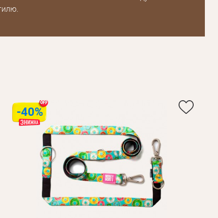
тилю.
Пароль
Пароль
дження
Повторіть
пароль
-40%
Зареєструватися