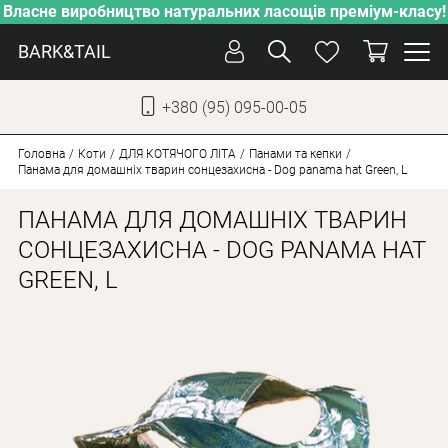
Власне виробництво натуральних ласощів преміум-класу!
BARK&TAIL
+380 (95) 095-00-05
УКР
РУС
Головна
Коти
ДЛЯ КОТЯЧОГО ЛІТА
Панами та кепки
Панама для домашніх тварин сонцезахисна - Dog panama hat Green, L
ДОГЛЯД
ПАНАМА ДЛЯ ДОМАШНІХ ТВАРИН
ПІКЛУВАННЯ
СОНЦЕЗАХИСНА - DOG PANAMA HAT
GREEN, L
ВІД СПЕКИ
ВЛАСНЕ ВИРОБНИЦТВО
НОВИНКИ
АКЦІЇ
ДЛЯ КОТІВ