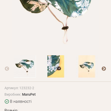
Оплата і доставка
Програма лояльності
Про Нас
Оптовим клієнтам
Контакти
+380 (95) 095-00-05
Артикул: 123232-2
Виробник:
MaruPet
В наявності
Розмір: