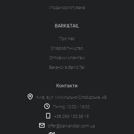
Угода користувача
BARK&TAIL
Про Нас
Співробітництво
Оптовим клієнтам
Вакансії в Bark&Tail
Контакти
Київ, вул. Микільсько-Слобідська, 4В
Пн-Нд: 10:00 - 19:00
+38 093 133 38 15
offer@barkandtail.com.ua