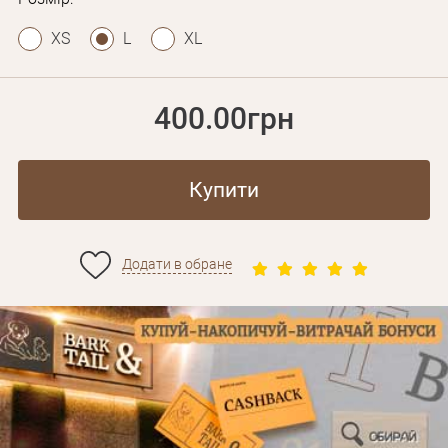
XS
L
XL
400.00грн
Купити
Додати в обране