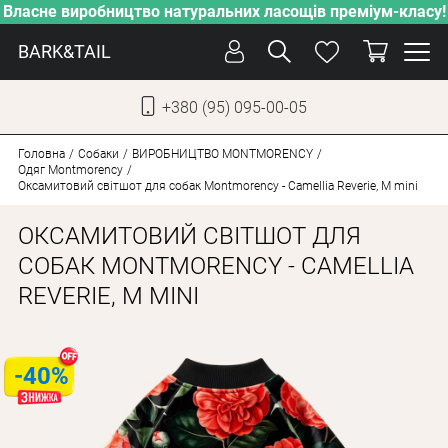
Власне виробництво натуральних ласощів преміум-класу!
BARK&TAIL
+380 (95) 095-00-05
УКР
РУС
Головна
Собаки
ВИРОБНИЦТВО MONTMORENCY
Одяг Montmorency
Оксамитовий світшот для собак Montmorency - Camellia Reverie, M mini
ДОГЛЯД
ОКСАМИТОВИЙ СВІТШОТ ДЛЯ
ПІКЛУВАННЯ
СОБАК MONTMORENCY - CAMELLIA
ВІД СПЕКИ
REVERIE, M MINI
ВЛАСНЕ ВИРОБНИЦТВО
НОВИНКИ
-40%
АКЦІЇ
ДЛЯ КОТІВ