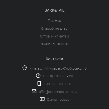
BARK&TAIL
Про Нас
Співробітництво
Оптовим клієнтам
Вакансії в Bark&Tail
Контакти
Київ, вул. Микільсько-Слобідська, 4В
Пн-Нд: 10:00 - 19:00
+38 093 133 38 15
offer@barkandtail.com.ua
Схема проїзду