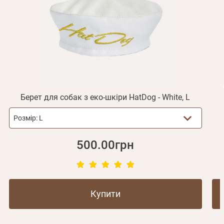
Отримувати повідомлення про новинки, знижки, акції
обліковий запис не підтверджена
Відправити
Не прийшов лист?
Повторити відправку
Реєстрація
Відправити
Пароль
Згадали пароль?
або з допомогою
Берет для собак з еко-шкіри HatDog - White, L
Розмір:
L
Зареєструватися
500.00грн
Купити