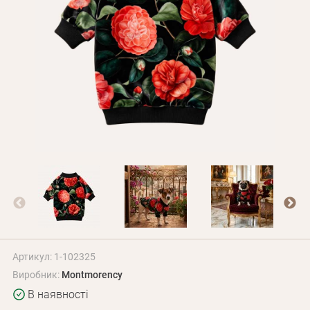
Оплата і доставка
Програма лояльності
Про Нас
Оптовим клієнтам
Контакти
+380 (95) 095-00-05
Артикул: 1-102325
Виробник:
Montmorency
В наявності