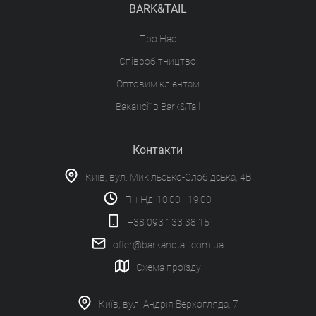
BARK&TAIL
Про Нас
Співробітництво
Оптовим клієнтам
Вакансії в Bark&Tail
Контакти
Київ, вул. Микільсько-Слобідська, 4В
Пн-Нд: 10:00 - 19:00
+38 093 133 38 15
offer@barkandtail.com.ua
Схема проїзду
Київ, вул. Андрія Верхогляда, 7