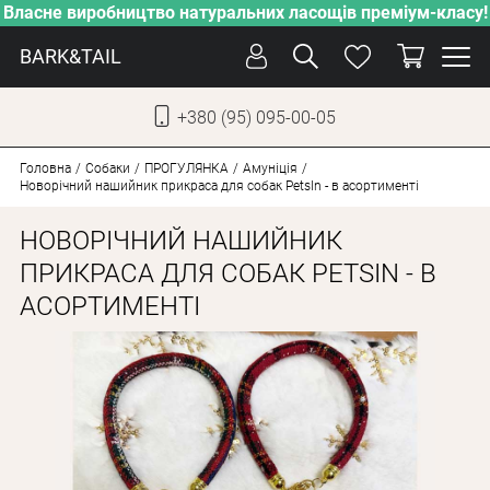
Власне виробництво натуральних ласощів преміум-класу!
BARK&TAIL
+380 (95) 095-00-05
УКР
РУС
Головна
Собаки
ПРОГУЛЯНКА
Амуніція
Новорічний нашийник прикраса для собак PetsIn - в асортименті
ДОГЛЯД
НОВОРІЧНИЙ НАШИЙНИК
ПІКЛУВАННЯ
ПРИКРАСА ДЛЯ СОБАК PETSIN - В
АСОРТИМЕНТІ
ВІД СПЕКИ
ВЛАСНЕ ВИРОБНИЦТВО
НОВИНКИ
АКЦІЇ
ДЛЯ КОТІВ