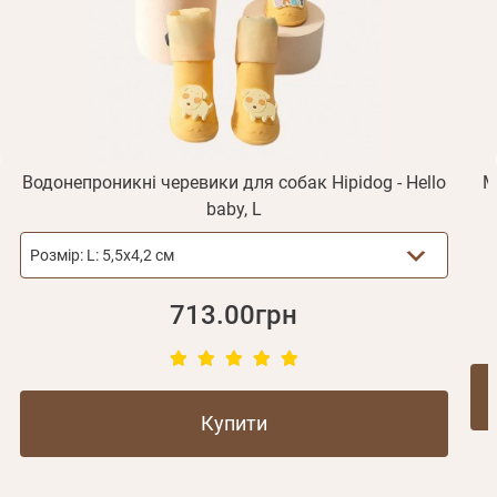
Відправити
Не прийшов лист?
Повторити відправку
Реєстрація
Відправити
Пароль
Згадали пароль?
або з допомогою
Водонепроникні черевики для собак Hipidog - Hello
М
baby, L
Зареєструватися
Розмір:
L: 5,5х4,2 см
713.00грн
Купити