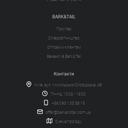
BARK&TAIL
Про Нас
Співробітництво
Оптовим клієнтам
Вакансії в Bark&Tail
Контакти
Київ, вул. Микільсько-Слобідська, 4В
Пн-Нд: 10:00 - 19:00
+38 093 133 38 15
offer@barkandtail.com.ua
Схема проїзду