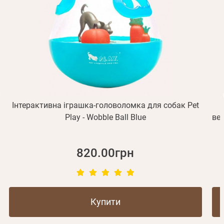
Увійти
підтвердження реєстрації.
Отримувати повідомлення про новинки, знижки, акції
обліковий запис не підтверджена
Відправити
Не прийшов лист?
Повторити відправку
Реєстрація
Відправити
Пароль
Згадали пароль?
або з допомогою
Інтерактивна іграшка-головоломка для собак Pet
Play - Wobble Ball Blue
вел
Зареєструватися
820.00грн
Купити