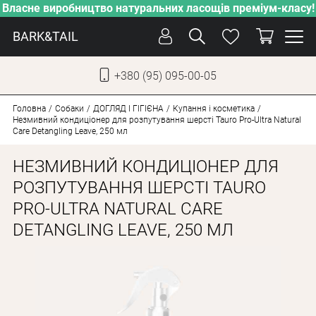
Власне виробництво натуральних ласощів преміум-класу!
BARK&TAIL
+380 (95) 095-00-05
УКР
РУС
Головна
Собаки
ДОГЛЯД І ГІГІЄНА
Купання і косметика
Незмивний кондиціонер для розпутування шерсті Tauro Pro-Ultra Natural
Care Detangling Leave, 250 мл
ДОГЛЯД
НЕЗМИВНИЙ КОНДИЦІОНЕР ДЛЯ
ПІКЛУВАННЯ
РОЗПУТУВАННЯ ШЕРСТІ TAURO
ВІД СПЕКИ
PRO-ULTRA NATURAL CARE
ВЛАСНЕ ВИРОБНИЦТВО
DETANGLING LEAVE, 250 МЛ
НОВИНКИ
АКЦІЇ
ДЛЯ КОТІВ