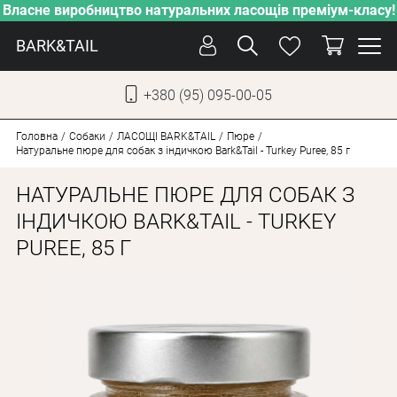
Власне виробництво натуральних ласощів преміум-класу!
BARK&TAIL
+380 (95) 095-00-05
УКР
РУС
Головна
Собаки
ЛАСОЩІ BARK&TAIL
Пюре
Натуральне пюре для собак з індичкою Bark&Tail - Turkey Puree, 85 г
ДОГЛЯД
НАТУРАЛЬНЕ ПЮРЕ ДЛЯ СОБАК З
ПІКЛУВАННЯ
ІНДИЧКОЮ BARK&TAIL - TURKEY
PUREE, 85 Г
ВІД СПЕКИ
ВЛАСНЕ ВИРОБНИЦТВО
НОВИНКИ
АКЦІЇ
ДЛЯ КОТІВ