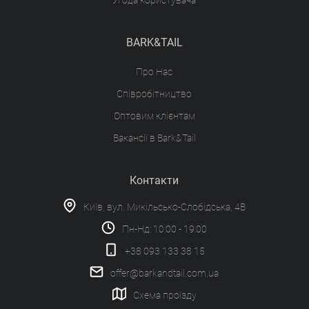
Угода користувача
BARK&TAIL
Про Нас
Співробітництво
Оптовим клієнтам
Вакансії в Bark&Tail
Контакти
Київ, вул. Микільсько-Слобідська, 4В
Пн-Нд: 10:00 - 19:00
+38 093 133 38 15
offer@barkandtail.com.ua
Схема проїзду