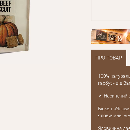
ПРО ТОВАР
100% натуральн
гарбуз» від Ba
🔹 Насичений 
Бісквіт «Ялов
яловичини, ніж
Яловичина дає