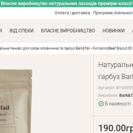
Власне виробництво натуральних ласощів преміум-класу!
Оплата і доставка
Програма лояльнос
Я
ВІД СПЕКИ
ВЛАСНЕ ВИРОБНИЦТВО
НОВИНКИ
альне печиво для собак яловичина та гарбуз Bark&Tail - Pumpkin&Beef Biscuit,50 
Натуральн
гарбуз Bar
Артикул: BT-0005
Виробник:
Bark&T
В наявності
190.00г