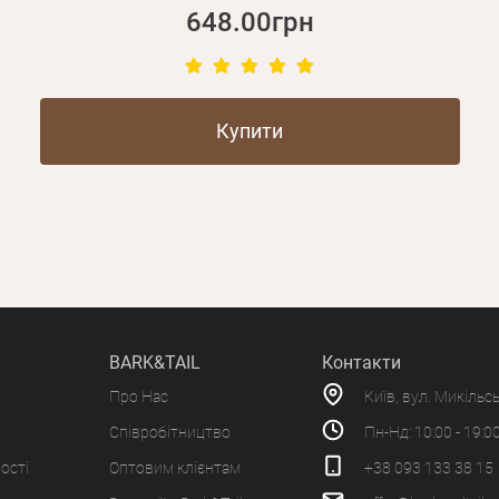
648.00грн
Купити
BARK&TAIL
Контакти
Про Нас
Київ, вул. Микільс
Співробітництво
Пн-Нд: 10:00 - 19:0
ості
Оптовим клієнтам
+38 093 133 38 15