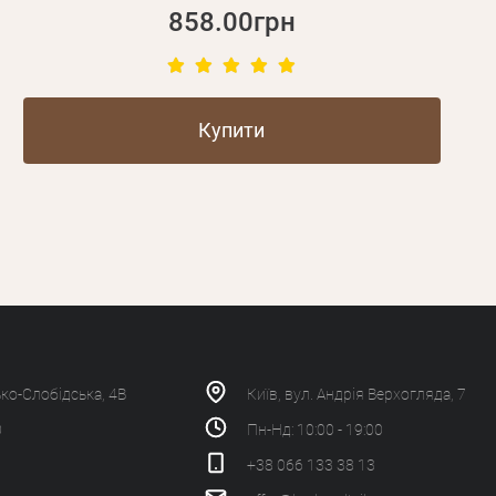
858.00грн
Купити
ько-Слобідська, 4В
Київ, вул. Андрія Верхогляда, 7
0
Пн-Нд: 10:00 - 19:00
+38 066 133 38 13