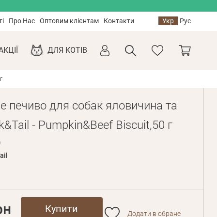
ті
Про Нас
Оптовим клієнтам
Контакти
Укр
Рус
АКЦІЇ
ДЛЯ КОТІВ
г
е печиво для собак яловичина та
k&Tail - Pumpkin&Beef Biscuit,50 г
9
ail
рн
Купити
Додати в обране