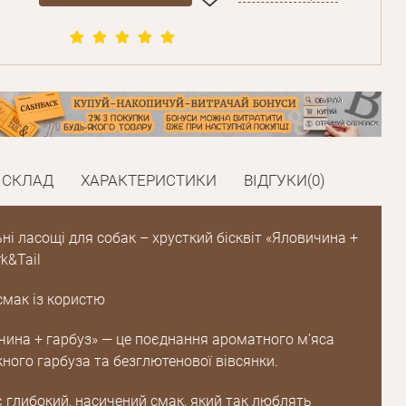
СКЛАД
ХАРАКТЕРИСТИКИ
ВІДГУКИ(0)
і ласощі для собак – хрусткий бісквіт «Яловичина +
rk&Tail
смак із користю
ичина + гарбуз» — це поєднання ароматного м’яса
ного гарбуза та безглютенової вівсянки.
 глибокий, насичений смак, який так люблять