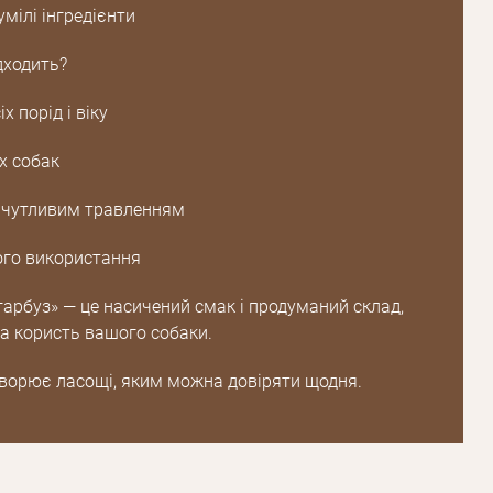
умілі інгредієнти
дходить?
х порід і віку
х собак
з чутливим травленням
го використання
гарбуз» — це насичений смак і продуманий склад,
а користь вашого собаки.
створює ласощі, яким можна довіряти щодня.