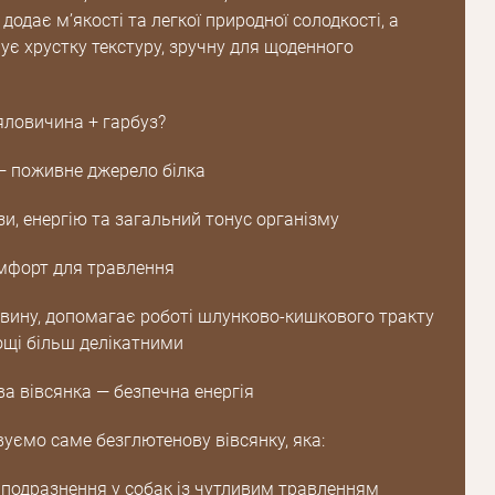
 додає м’якості та легкої природної солодкості, а
ує хрустку текстуру, зручну для щоденного
яловичина + гарбуз?
 поживне джерело білка
и, енергію та загальний тонус організму
мфорт для травлення
овину, допомагає роботі шлунково-кишкового тракту
ощі більш делікатними
а вівсянка — безпечна енергія
уємо саме безглютенову вівсянку, яка:
 подразнення у собак із чутливим травленням