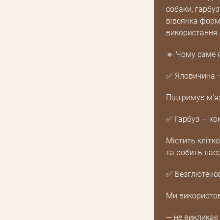
собаки, гарбуз
вівсянка форм
використання.
🔹 Чому саме 
✅ Яловичина —
Підтримує м’яз
✅ Гарбуз — ко
Містить клітк
та робить лас
✅ Безглютенов
Ми використов
— не викликає