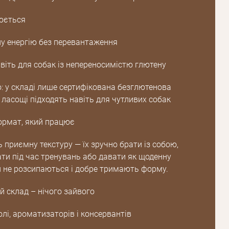
юється
ну енергію без перевантаження
авіть для собак із непереносимістю глютену
: у складі лише сертифікована безглютенова
 ласощі підходять навіть для чутливих собак
Пароль
ормат, який працює
Пароль
 приємну текстуру — їх зручно брати із собою,
дження
ти під час тренувань або давати як щоденну
Повторіть
и не розсипаються і добре тримають форму.
пароль
й склад – нічого зайвого
Зареєструватися
солі, ароматизаторів і консервантів