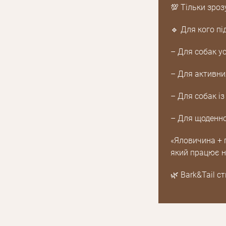
💯 Тільки зроз
🔹 Для кого пі
– Для собак усі
– Для активни
– Для собак і
– Для щоденно
«Яловичина + 
який працює н
🌿 Bark&Tail 